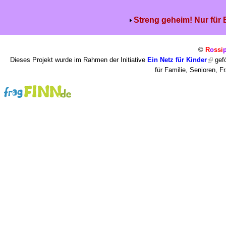
Streng geheim! Nur für
©
R
o
ssi
Dieses Projekt wurde im Rahmen der Initiative
Ein Netz für Kinder
gefö
für Familie, Senioren, 