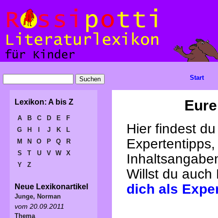
Start
Eure
Lexikon: A bis Z
A
B
C
D
E
F
Hier findest d
G
H
I
J
K
L
Expertentipps,
M
N
O
P
Q
R
S
T
U
V
W
X
Inhaltsangabe
Y
Z
Willst du auch
dich als Expe
Neue Lexikonartikel
Junge, Norman
vom 20.09.2011
Thema