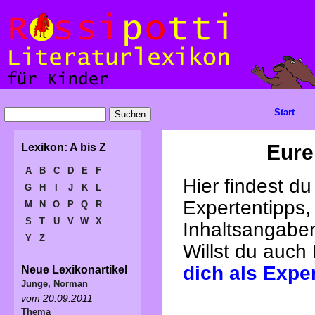
Start
Eure
Lexikon: A bis Z
A
B
C
D
E
F
Hier findest d
G
H
I
J
K
L
Expertentipps,
M
N
O
P
Q
R
S
T
U
V
W
X
Inhaltsangabe
Y
Z
Willst du auch
dich als Expe
Neue Lexikonartikel
Junge, Norman
vom 20.09.2011
Thema