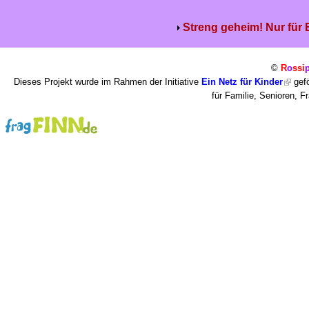
Streng geheim! Nur für
©
R
o
ssi
Dieses Projekt wurde im Rahmen der Initiative
Ein Netz für Kinder
gefö
für Familie, Senioren, 