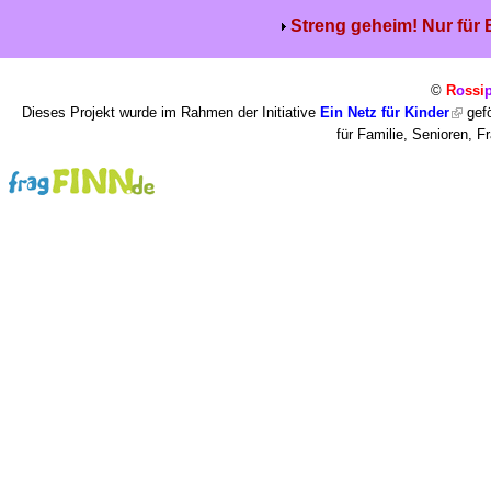
Streng geheim! Nur für
©
R
o
ssi
Dieses Projekt wurde im Rahmen der Initiative
Ein Netz für Kinder
gefö
für Familie, Senioren, 