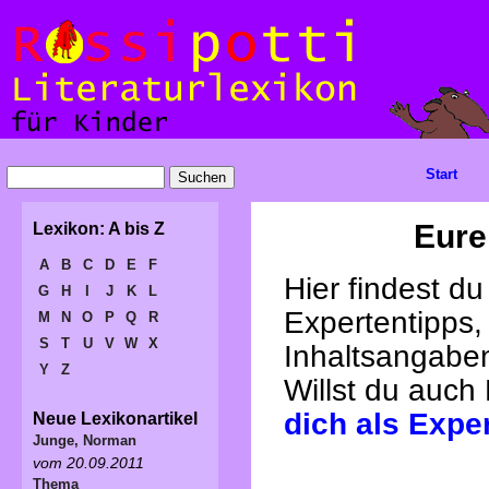
Start
Eure
Lexikon: A bis Z
A
B
C
D
E
F
Hier findest d
G
H
I
J
K
L
Expertentipps,
M
N
O
P
Q
R
S
T
U
V
W
X
Inhaltsangabe
Y
Z
Willst du auch
dich als Expe
Neue Lexikonartikel
Junge, Norman
vom 20.09.2011
Thema