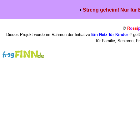
Streng geheim! Nur für
©
R
o
ssi
Dieses Projekt wurde im Rahmen der Initiative
Ein Netz für Kinder
gefö
für Familie, Senioren, 