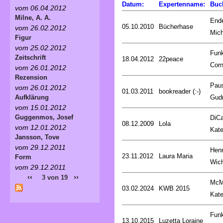
Datum:
Expertenname:
Buc
vom 06.04.2012
Milne, A. A.
End
05.10.2010
Bücherhase
vom 26.02.2012
Mich
Figur
vom 25.02.2012
Fun
Zeitschrift
18.04.2012
22peace
Corn
vom 26.01.2012
Rezension
Pau
vom 26.01.2012
01.03.2011
bookreader (:-)
Gud
Aufklärung
vom 15.01.2012
Guggenmos, Josef
DiCa
08.12.2009
Lola
vom 12.01.2012
Kat
Jansson, Tove
vom 29.12.2011
Henr
23.11.2012
Laura Maria
Form
Wic
vom 29.12.2011
‹‹
››
3 von 19
McM
03.02.2024
KWB 2015
Kat
Fun
13.10.2015
Luzetta Loraine