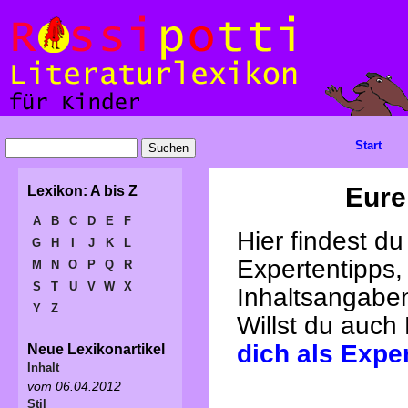
Start
Eure
Lexikon: A bis Z
A
B
C
D
E
F
Hier findest d
G
H
I
J
K
L
Expertentipps,
M
N
O
P
Q
R
S
T
U
V
W
X
Inhaltsangabe
Y
Z
Willst du auch
dich als Expe
Neue Lexikonartikel
Inhalt
vom 06.04.2012
Stil