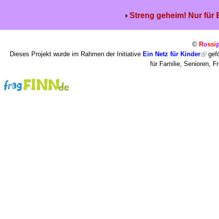
Streng geheim! Nur für
©
R
o
ssi
Dieses Projekt wurde im Rahmen der Initiative
Ein Netz für Kinder
gefö
für Familie, Senioren, 