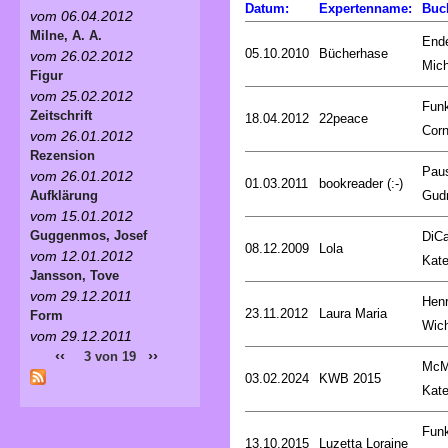
Datum:
Expertenname:
Buc
vom 06.04.2012
Milne, A. A.
End
05.10.2010
Bücherhase
vom 26.02.2012
Mich
Figur
vom 25.02.2012
Fun
Zeitschrift
18.04.2012
22peace
Corn
vom 26.01.2012
Rezension
Pau
vom 26.01.2012
01.03.2011
bookreader (:-)
Gud
Aufklärung
vom 15.01.2012
Guggenmos, Josef
DiCa
08.12.2009
Lola
vom 12.01.2012
Kat
Jansson, Tove
vom 29.12.2011
Henr
23.11.2012
Laura Maria
Form
Wic
vom 29.12.2011
‹‹
››
3 von 19
McM
03.02.2024
KWB 2015
Kat
Fun
13.10.2015
Luzetta Loraine