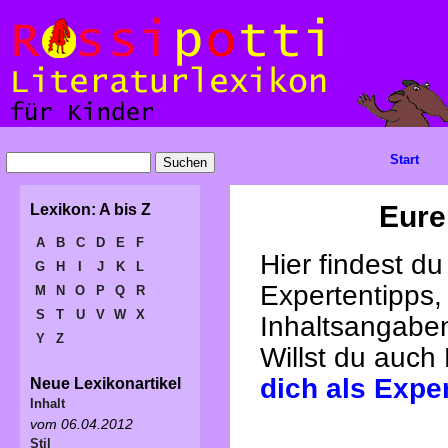
Start
Eure
Lexikon: A bis Z
A
B
C
D
E
F
Hier findest d
G
H
I
J
K
L
Expertentipps,
M
N
O
P
Q
R
S
T
U
V
W
X
Inhaltsangabe
Y
Z
Willst du auch
dich als Expe
Neue Lexikonartikel
Inhalt
vom 06.04.2012
Stil