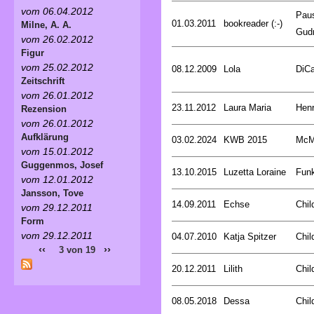
vom 06.04.2012
Pau
01.03.2011
bookreader (:-)
Milne, A. A.
Gud
vom 26.02.2012
Figur
vom 25.02.2012
08.12.2009
Lola
DiCa
Zeitschrift
vom 26.01.2012
23.11.2012
Laura Maria
Henr
Rezension
vom 26.01.2012
Aufklärung
03.02.2024
KWB 2015
McMu
vom 15.01.2012
Guggenmos, Josef
13.10.2015
Luzetta Loraine
Funk
vom 12.01.2012
Jansson, Tove
14.09.2011
Echse
Chil
vom 29.12.2011
Form
vom 29.12.2011
04.07.2010
Katja Spitzer
Chil
‹‹
››
3 von 19
20.12.2011
Lilith
Chil
08.05.2018
Dessa
Chil