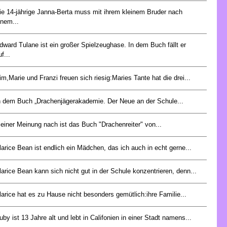
ie 14-jährige Janna-Berta muss mit ihrem kleinem Bruder nach
inem...
dward Tulane ist ein großer Spielzeughase. In dem Buch fällt er
f...
im,Marie und Franzi freuen sich riesig:Maries Tante hat die drei...
n dem Buch „Drachenjägerakademie. Der Neue an der Schule...
einer Meinung nach ist das Buch "Drachenreiter" von...
larice Bean ist endlich ein Mädchen, das ich auch in echt gerne...
larice Bean kann sich nicht gut in der Schule konzentrieren, denn...
larice hat es zu Hause nicht besonders gemütlich:ihre Familie...
uby ist 13 Jahre alt und lebt in Califonien in einer Stadt namens...