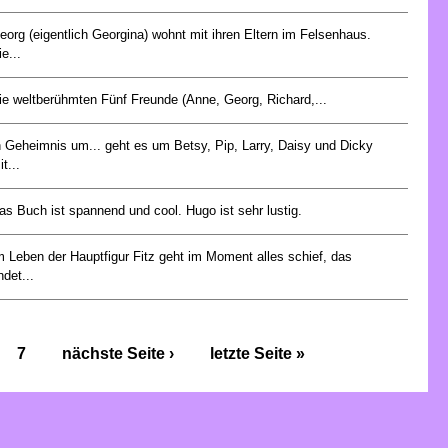
eorg (eigentlich Georgina) wohnt mit ihren Eltern im Felsenhaus.
ie...
ie weltberühmten Fünf Freunde (Anne, Georg, Richard,...
n Geheimnis um... geht es um Betsy, Pip, Larry, Daisy und Dicky
t...
as Buch ist spannend und cool. Hugo ist sehr lustig.
m Leben der Hauptfigur Fitz geht im Moment alles schief, das
ndet...
7
nächste Seite ›
letzte Seite »