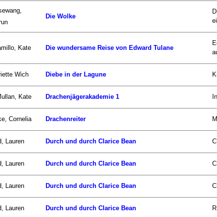
sewang,
D
Die Wolke
e
run
E
millo, Kate
Die wundersame Reise von Edward Tulane
au
iette Wich
Diebe in der Lagune
K
llan, Kate
Drachenjägerakademie 1
I
e, Cornelia
Drachenreiter
M
d, Lauren
Durch und durch Clarice Bean
C
d, Lauren
Durch und durch Clarice Bean
C
d, Lauren
Durch und durch Clarice Bean
C
d, Lauren
Durch und durch Clarice Bean
R