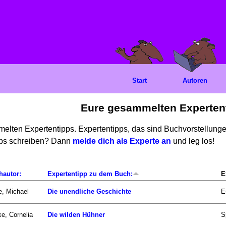
Start
Autoren
Eure gesammelten Experten
mmelten Expertentipps. Expertentipps, das sind Buchvorstellun
ipps schreiben? Dann
melde dich als Experte an
und leg los!
hautor:
Expertentipp zu dem Buch:
E
, Michael
Die unendliche Geschichte
E
e, Cornelia
Die wilden Hühner
S