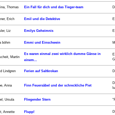
zina, Thomas
Ein Fall für dich und das Tieger-team
D
ner, Erich
Emil und die Detektive
E
ler, Liz
Emilys Geheimnis
E
a böhm
Emmi und Einschwein
M
Es waren einmal zwei wirklich dumme Gänse in
E
scheit, Martin
G
einem...
id Lindgren
Ferien auf Saltkrokan
D
D
be, Anna
Finn Feuersäbel und der schreckliche Piet
lu
el, Ursula
Fliegender Stern
"
D
t, Annette
Flupp!