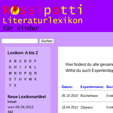
Lexikon: A bis Z
A
B
C
D
E
F
Hier findest du alle gesa
G
H
I
J
K
L
Willst du auch Expertent
M
N
O
P
Q
R
S
T
U
V
W
X
Y
Z
Datum:
Expertenname:
Buc
05.10.2010
Bücherhase
Ende
Neue Lexikonartikel
Inhalt
vom 06.04.2012
18.04.2012
22peace
Funk
Stil