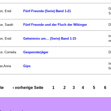
G
on, Enid
Fünf Freunde (Serie) Band 1-21
S
se, Sarah
Fünf Freunde und der Fluch der Wikinger
D
I
on, Enid
Geheimnis um… (Serie) Band 1-15
mi
e, Cornelia
Gespensterjäger
D
I
er,Anna
Gips
fi
ite
‹ vorherige Seite
1
2
3
4
5
6