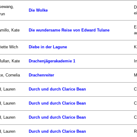
sewang,
D
Die Wolke
e
run
E
millo, Kate
Die wundersame Reise von Edward Tulane
au
iette Wich
Diebe in der Lagune
K
llan, Kate
Drachenjägerakademie 1
I
e, Cornelia
Drachenreiter
M
d, Lauren
Durch und durch Clarice Bean
C
d, Lauren
Durch und durch Clarice Bean
C
d, Lauren
Durch und durch Clarice Bean
C
d, Lauren
Durch und durch Clarice Bean
R