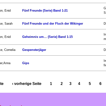
G
on, Enid
Fünf Freunde (Serie) Band 1-21
S
se, Sarah
Fünf Freunde und der Fluch der Wikinger
D
I
on, Enid
Geheimnis um… (Serie) Band 1-15
mi
e, Cornelia
Gespensterjäger
D
I
er,Anna
Gips
fi
ite
‹ vorherige Seite
1
2
3
4
5
6