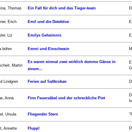
zina, Thomas
Ein Fall für dich und das Tieger-team
D
ner, Erich
Emil und die Detektive
E
ler, Liz
Emilys Geheimnis
E
a böhm
Emmi und Einschwein
M
Es waren einmal zwei wirklich dumme Gänse in
E
scheit, Martin
G
einem...
id Lindgren
Ferien auf Saltkrokan
D
D
be, Anna
Finn Feuersäbel und der schreckliche Piet
lu
el, Ursula
Fliegender Stern
"
D
t, Annette
Flupp!