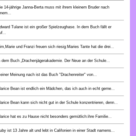
ie 14-jährige Janna-Berta muss mit ihrem kleinem Bruder nach
inem...
dward Tulane ist ein großer Spielzeughase. In dem Buch fällt er
f...
im,Marie und Franzi freuen sich riesig:Maries Tante hat die drei...
n dem Buch „Drachenjägerakademie. Der Neue an der Schule...
einer Meinung nach ist das Buch "Drachenreiter" von...
larice Bean ist endlich ein Mädchen, das ich auch in echt gerne...
larice Bean kann sich nicht gut in der Schule konzentrieren, denn...
larice hat es zu Hause nicht besonders gemütlich:ihre Familie...
uby ist 13 Jahre alt und lebt in Califonien in einer Stadt namens...