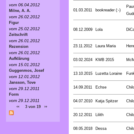
vom 06.04.2012
Pau
01.03.2011
bookreader (:-)
Milne, A. A.
Gud
vom 26.02.2012
Figur
vom 25.02.2012
08.12.2009
Lola
DiCa
Zeitschrift
vom 26.01.2012
23.11.2012
Laura Maria
Henr
Rezension
vom 26.01.2012
Aufklärung
03.02.2024
KWB 2015
McMu
vom 15.01.2012
Guggenmos, Josef
13.10.2015
Luzetta Loraine
Funk
vom 12.01.2012
Jansson, Tove
14.09.2011
Echse
Chil
vom 29.12.2011
Form
vom 29.12.2011
04.07.2010
Katja Spitzer
Chil
‹‹
››
3 von 19
20.12.2011
Lilith
Chil
08.05.2018
Dessa
Chil