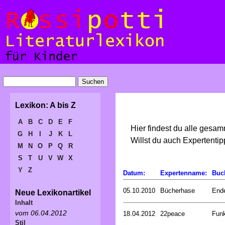
Lexikon: A bis Z
A
B
C
D
E
F
Hier findest du alle gesa
G
H
I
J
K
L
Willst du auch Expertent
M
N
O
P
Q
R
S
T
U
V
W
X
Y
Z
Datum:
Expertenname:
Buc
05.10.2010
Bücherhase
Ende
Neue Lexikonartikel
Inhalt
vom 06.04.2012
18.04.2012
22peace
Funk
Stil