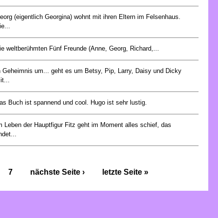
eorg (eigentlich Georgina) wohnt mit ihren Eltern im Felsenhaus.
ie...
ie weltberühmten Fünf Freunde (Anne, Georg, Richard,...
n Geheimnis um... geht es um Betsy, Pip, Larry, Daisy und Dicky
t...
as Buch ist spannend und cool. Hugo ist sehr lustig.
m Leben der Hauptfigur Fitz geht im Moment alles schief, das
ndet...
7
nächste Seite ›
letzte Seite »