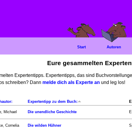
Start
Autoren
Eure gesammelten Experten
mmelten Expertentipps. Expertentipps, das sind Buchvorstellun
ipps schreiben? Dann
melde dich als Experte an
und leg los!
hautor:
Expertentipp zu dem Buch:
E
, Michael
Die unendliche Geschichte
E
e, Cornelia
Die wilden Hühner
S