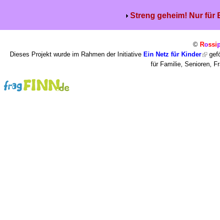
Streng geheim! Nur für
©
R
o
ssi
Dieses Projekt wurde im Rahmen der Initiative
Ein Netz für Kinder
gefö
für Familie, Senioren, 