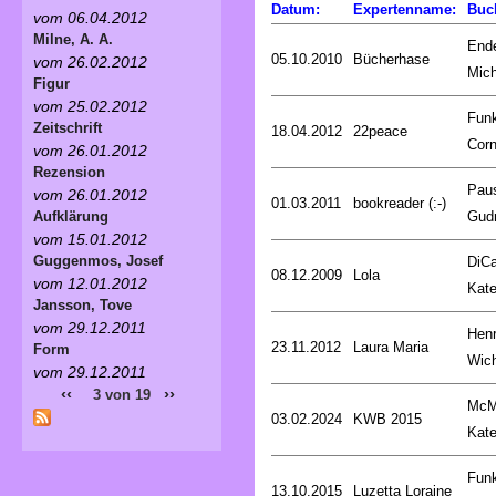
Datum:
Expertenname:
Buc
vom 06.04.2012
Milne, A. A.
End
05.10.2010
Bücherhase
vom 26.02.2012
Mich
Figur
vom 25.02.2012
Fun
Zeitschrift
18.04.2012
22peace
Corn
vom 26.01.2012
Rezension
Pau
vom 26.01.2012
01.03.2011
bookreader (:-)
Gud
Aufklärung
vom 15.01.2012
Guggenmos, Josef
DiCa
08.12.2009
Lola
vom 12.01.2012
Kat
Jansson, Tove
vom 29.12.2011
Henr
23.11.2012
Laura Maria
Form
Wic
vom 29.12.2011
‹‹
››
3 von 19
McM
03.02.2024
KWB 2015
Kat
Fun
13.10.2015
Luzetta Loraine