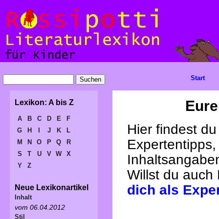
Start
Eure
Lexikon: A bis Z
A
B
C
D
E
F
Hier findest d
G
H
I
J
K
L
Expertentipps,
M
N
O
P
Q
R
S
T
U
V
W
X
Inhaltsangabe
Y
Z
Willst du auch
dich als Expe
Neue Lexikonartikel
Inhalt
vom 06.04.2012
Stil