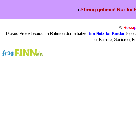
Streng geheim! Nur für
©
R
o
ssi
Dieses Projekt wurde im Rahmen der Initiative
Ein Netz für Kinder
gefö
für Familie, Senioren, 