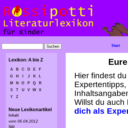
Start
Eure
Lexikon: A bis Z
A
B
C
D
E
F
Hier findest d
G
H
I
J
K
L
Expertentipps,
M
N
O
P
Q
R
S
T
U
V
W
X
Inhaltsangabe
Y
Z
Willst du auch
dich als Expe
Neue Lexikonartikel
Inhalt
vom 06.04.2012
Stil