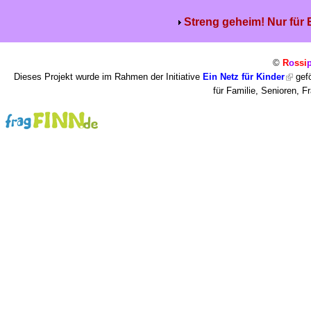
Streng geheim! Nur für
©
R
o
ssi
Dieses Projekt wurde im Rahmen der Initiative
Ein Netz für Kinder
gefö
für Familie, Senioren, 