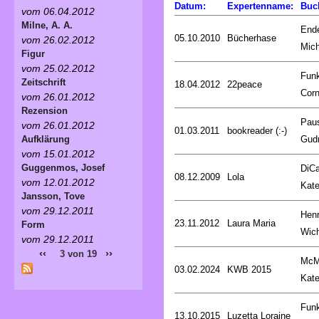
Datum:
Expertenname:
Buc
vom 06.04.2012
Milne, A. A.
End
05.10.2010
Bücherhase
vom 26.02.2012
Mich
Figur
vom 25.02.2012
Fun
Zeitschrift
18.04.2012
22peace
Corn
vom 26.01.2012
Rezension
Pau
vom 26.01.2012
01.03.2011
bookreader (:-)
Gud
Aufklärung
vom 15.01.2012
Guggenmos, Josef
DiCa
08.12.2009
Lola
vom 12.01.2012
Kat
Jansson, Tove
vom 29.12.2011
Henr
23.11.2012
Laura Maria
Form
Wic
vom 29.12.2011
‹‹
››
3 von 19
McM
03.02.2024
KWB 2015
Kat
Fun
13.10.2015
Luzetta Loraine