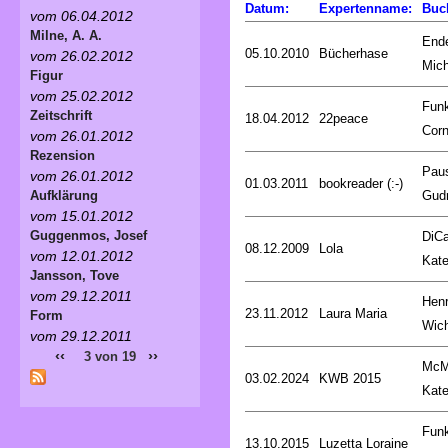
Datum:
Expertenname:
Buc
vom 06.04.2012
Milne, A. A.
End
05.10.2010
Bücherhase
vom 26.02.2012
Mich
Figur
vom 25.02.2012
Fun
Zeitschrift
18.04.2012
22peace
Corn
vom 26.01.2012
Rezension
Pau
vom 26.01.2012
01.03.2011
bookreader (:-)
Gud
Aufklärung
vom 15.01.2012
Guggenmos, Josef
DiCa
08.12.2009
Lola
vom 12.01.2012
Kat
Jansson, Tove
vom 29.12.2011
Henr
23.11.2012
Laura Maria
Form
Wic
vom 29.12.2011
‹‹
››
3 von 19
McM
03.02.2024
KWB 2015
Kat
Fun
13.10.2015
Luzetta Loraine