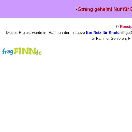
Streng geheim! Nur für
©
R
o
ssi
Dieses Projekt wurde im Rahmen der Initiative
Ein Netz für Kinder
gefö
für Familie, Senioren, 