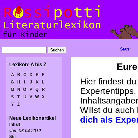
Start
Eure
Lexikon: A bis Z
A
B
C
D
E
F
Hier findest d
G
H
I
J
K
L
Expertentipps,
M
N
O
P
Q
R
S
T
U
V
W
X
Inhaltsangabe
Y
Z
Willst du auch
dich als Expe
Neue Lexikonartikel
Inhalt
vom 06.04.2012
Stil