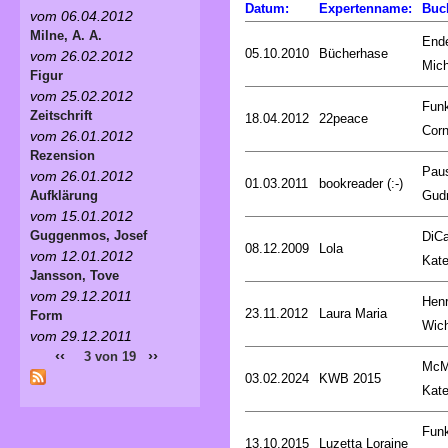
Datum:
Expertenname:
Buc
vom 06.04.2012
Milne, A. A.
End
05.10.2010
Bücherhase
vom 26.02.2012
Mich
Figur
vom 25.02.2012
Fun
Zeitschrift
18.04.2012
22peace
Corn
vom 26.01.2012
Rezension
Pau
vom 26.01.2012
01.03.2011
bookreader (:-)
Gud
Aufklärung
vom 15.01.2012
Guggenmos, Josef
DiCa
08.12.2009
Lola
vom 12.01.2012
Kat
Jansson, Tove
vom 29.12.2011
Henr
23.11.2012
Laura Maria
Form
Wic
vom 29.12.2011
‹‹
››
3 von 19
McM
03.02.2024
KWB 2015
Kat
Fun
13.10.2015
Luzetta Loraine