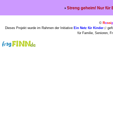
Streng geheim! Nur für
©
R
o
ssi
Dieses Projekt wurde im Rahmen der Initiative
Ein Netz für Kinder
gefö
für Familie, Senioren, 