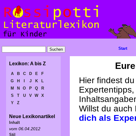
Start
Eure
Lexikon: A bis Z
A
B
C
D
E
F
Hier findest d
G
H
I
J
K
L
Expertentipps,
M
N
O
P
Q
R
S
T
U
V
W
X
Inhaltsangabe
Y
Z
Willst du auch
dich als Expe
Neue Lexikonartikel
Inhalt
vom 06.04.2012
Stil