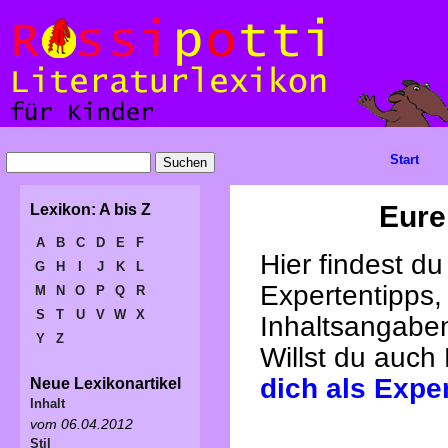
Start
Eure
Lexikon: A bis Z
A
B
C
D
E
F
Hier findest d
G
H
I
J
K
L
Expertentipps,
M
N
O
P
Q
R
S
T
U
V
W
X
Inhaltsangabe
Y
Z
Willst du auch
dich als Expe
Neue Lexikonartikel
Inhalt
vom 06.04.2012
Stil