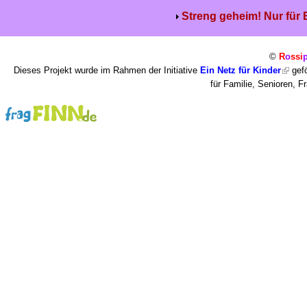
Streng geheim! Nur für
©
R
o
ssi
Dieses Projekt wurde im Rahmen der Initiative
Ein Netz für Kinder
gefö
für Familie, Senioren, 