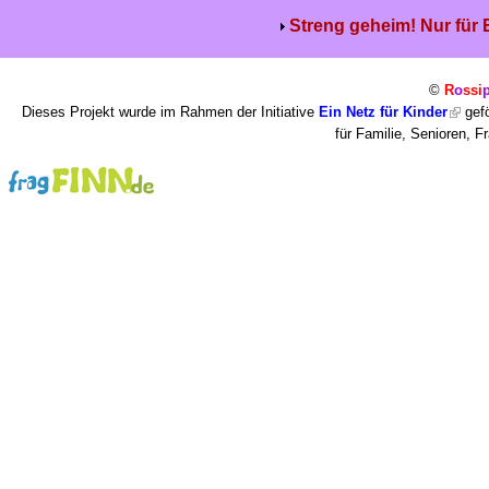
Streng geheim! Nur für
©
R
o
ssi
Dieses Projekt wurde im Rahmen der Initiative
Ein Netz für Kinder
gefö
für Familie, Senioren, 