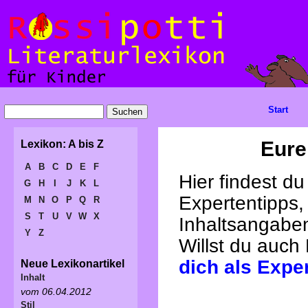
Start
Eure
Lexikon: A bis Z
A
B
C
D
E
F
Hier findest d
G
H
I
J
K
L
Expertentipps,
M
N
O
P
Q
R
S
T
U
V
W
X
Inhaltsangabe
Y
Z
Willst du auch
dich als Expe
Neue Lexikonartikel
Inhalt
vom 06.04.2012
Stil