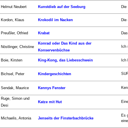
Helmut Neubert
Kunstdieb auf der Seeburg
Die 
Kordon, Klaus
Krokodil im Nacken
Die 
Preußler, Otfried
Krabat
Das 
Konrad oder Das Kind aus der
Ich
Nöstlinger, Christine
Konservenbüchse
Boie, Kirsten
King-Kong, das Liebesschwein
Ich 
SUP
Bichsel, Peter
Kindergeschichten
Kenn
Sendak, Maurice
Kennys Fenster
Ruge, Simon und
Eine
Katze mit Hut
Desi
Es 
Michaelis, Antonia
Jenseits der Finsterbachbrücke
eine