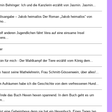
in Behringer: Ich und die Kanzlerin erzählt von Jasmin. Jasmin...
altsangabe – Jakob heimatlos Der Roman „Jakob heimatlos“ von
no...
elf anderen Jugendlichen fährt Vera auf eine einsame Insel
ens...
er
bin für mich - Der Wahlkampf der Tiere erzählt vom König dem...
x hasst seine Mathelehrerin, Frau Schmitt-Gössenwein, über alles!...
m Aufräumen habe ich die Geschichte von dem verfressenen Hund...
 finde das Buch Hexen hexen spannend. In dem Buch geht es um
n...
i ist eine Geheimhexe,denn sie hat ein Hexenbuch. Eines Tages lag...