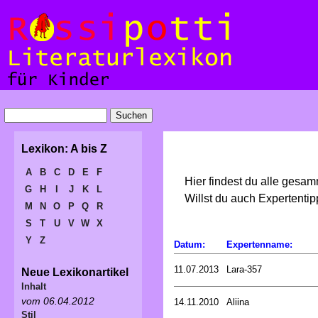
Lexikon: A bis Z
A
B
C
D
E
F
Hier findest du alle gesa
G
H
I
J
K
L
Willst du auch Expertent
M
N
O
P
Q
R
S
T
U
V
W
X
Y
Z
Datum:
Expertenname:
11.07.2013
Lara-357
Neue Lexikonartikel
Inhalt
vom 06.04.2012
14.11.2010
Aliina
Stil