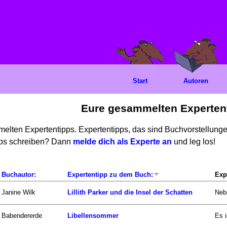
Start
Autoren
Eure gesammelten Experten
mmelten Expertentipps. Expertentipps, das sind Buchvorstellun
ipps schreiben? Dann
melde dich als Experte an
und leg los!
Buchautor:
Expertentipp zu dem Buch:
Exp
Janine Wilk
Lillith Parker und die Insel der Schatten
Nebe
Babendererde
Libellensommer
Es 