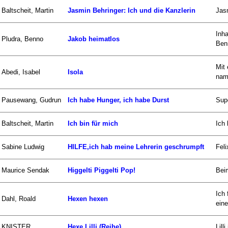
Baltscheit, Martin
Jasmin Behringer: Ich und die Kanzlerin
Jasm
Inh
Pludra, Benno
Jakob heimatlos
Ben
Mit 
Abedi, Isabel
Isola
nam
Pausewang, Gudrun
Ich habe Hunger, ich habe Durst
Sup
Baltscheit, Martin
Ich bin für mich
Ich 
Sabine Ludwig
HILFE,ich hab meine Lehrerin geschrumpft
Feli
Maurice Sendak
Higgelti Piggelti Pop!
Bei
Ich
Dahl, Roald
Hexen hexen
eine
KNISTER
Hexe Lilli (Reihe)
Lill