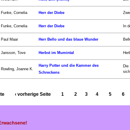
Funke, Cornelia
Herr der Diebe
Zwei
Funke, Cornelia
Herr der Diebe
In d
Paul Maar
Herr Bello und das blaue Wunder
Bell
Jansson, Tove
Herbst im Mumintal
Herb
Harry Potter und die Kammer des
Die
Rowling, Joanne K.
sich
Schreckens
ite
‹ vorherige Seite
1
2
3
4
5
6
 Erwachsene!