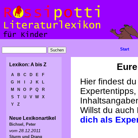
Start
Eure
Lexikon: A bis Z
A
B
C
D
E
F
Hier findest d
G
H
I
J
K
L
Expertentipps,
M
N
O
P
Q
R
S
T
U
V
W
X
Inhaltsangabe
Y
Z
Willst du auch
dich als Expe
Neue Lexikonartikel
Bichsel, Peter
vom 28.12.2011
Sturm und Drang