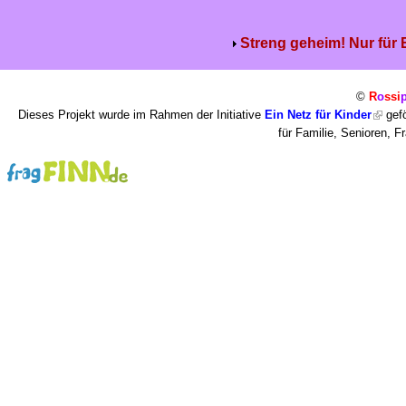
Streng geheim! Nur für
©
R
o
ssi
Dieses Projekt wurde im Rahmen der Initiative
Ein Netz für Kinder
gefö
für Familie, Senioren, 