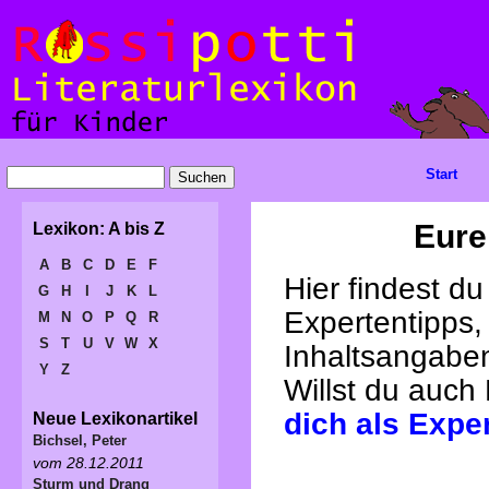
Start
Eure
Lexikon: A bis Z
A
B
C
D
E
F
Hier findest d
G
H
I
J
K
L
Expertentipps,
M
N
O
P
Q
R
S
T
U
V
W
X
Inhaltsangabe
Y
Z
Willst du auch
dich als Expe
Neue Lexikonartikel
Bichsel, Peter
vom 28.12.2011
Sturm und Drang