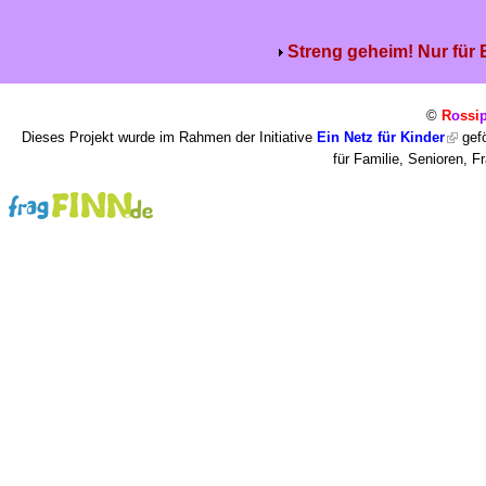
Streng geheim! Nur für
©
R
o
ssi
Dieses Projekt wurde im Rahmen der Initiative
Ein Netz für Kinder
gefö
für Familie, Senioren, 