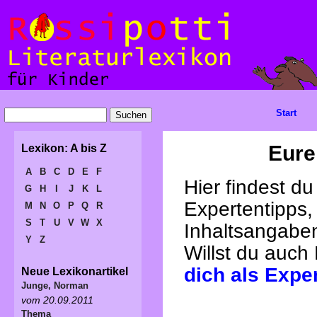
Start
Eure
Lexikon: A bis Z
A
B
C
D
E
F
Hier findest d
G
H
I
J
K
L
Expertentipps,
M
N
O
P
Q
R
S
T
U
V
W
X
Inhaltsangabe
Y
Z
Willst du auch
dich als Expe
Neue Lexikonartikel
Junge, Norman
vom 20.09.2011
Thema