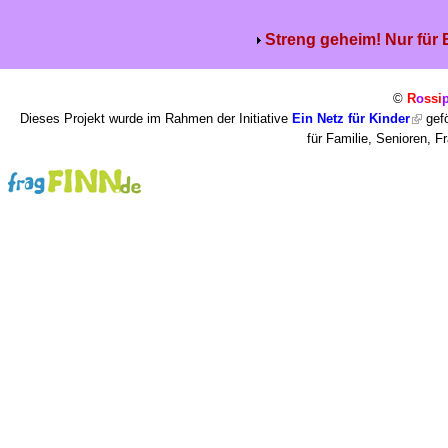
Streng geheim! Nur für
©
R
o
ssi
Dieses Projekt wurde im Rahmen der Initiative
Ein Netz für Kinder
gefö
für Familie, Senioren, 