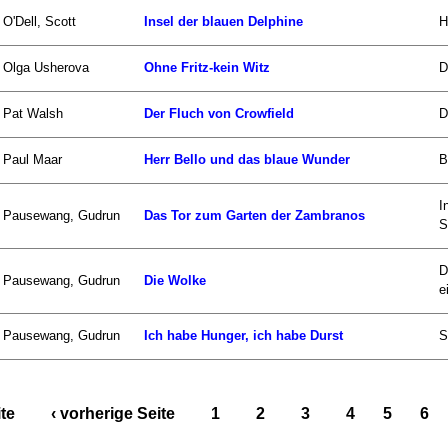
O'Dell, Scott
Insel der blauen Delphine
H
Olga Usherova
Ohne Fritz-kein Witz
D
Pat Walsh
Der Fluch von Crowfield
D
Paul Maar
Herr Bello und das blaue Wunder
B
I
Pausewang, Gudrun
Das Tor zum Garten der Zambranos
S
D
Pausewang, Gudrun
Die Wolke
e
Pausewang, Gudrun
Ich habe Hunger, ich habe Durst
S
ite
‹ vorherige Seite
1
2
3
4
5
6