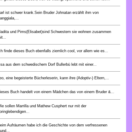
arl ist schwer krank.Sein Bruder Johnatan erzählt ihm von
anggiala,...
adita und Pims(Elisabet)sind Schwestern sie wohnen zusammen
it...
ch finde dieses Buch ebenfalls ziemlich cool, vor allem wie es...
isa aus dem schwedischem Dorf Bullerbü lebt mit einer...
eo, eine begeisterte Bücherleserin, kann ihre (Adoptiv-) Eltern,...
ieses Buch handelt von einem Mädchen das von einem Bruder &...
ie sollen Marrilla und Mathew Cusphert nur mit der
pringlebendigen...
eim Aufräumen habe ich die Geschichte von dem verfressenen
und...