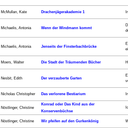
McMullan, Kate
Drachenjägerakademie 1
I
D
Michaelis, Antonia
Wenn der Windmann kommt
d
E
Michaelis, Antonia
Jenseits der Finsterbachbrücke
e
Moers, Walter
Die Stadt der Träumenden Bücher
H
E
Nesbit, Edith
Der verzauberte Garten
v
Nicholas Christopher
Das verlorene Bestiarium
I
Konrad oder Das Kind aus der
I
Nöstlinger, Christine
Konservenbüchse
Nöstlinger, Christine
Wir pfeifen auf den Gurkenkönig
W