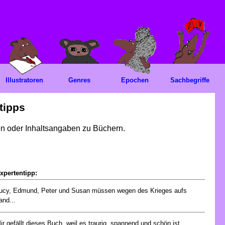
Illustratoren
Genres
Epochen
Sachbegriffe
tipps
gen oder Inhaltsangaben zu Büchern.
xpertentipp:
ucy, Edmund, Peter und Susan müssen wegen des Krieges aufs
and...
ir gefällt dieses Buch, weil es traurig, spannend und schön ist....