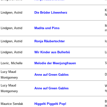
K
Lindgren, Astrid
Die Brüder Löwenherz
N
M
Lindgren, Astrid
Madita und Pims
m
Lindgren, Astrid
Ronja Räubertochter
I
Lindgren, Astrid
Wir Kinder aus Bullerbü
L
Lovric, Michelle
Melodie der Meerjungfrauen
T
Lucy Maud
D
Anne auf Green Gables
Montgomery
Lucy Maud
W
Anne auf Green Gables
s
Montgomery
B
Maurice Sendak
Higgelti Piggelti Pop!
H