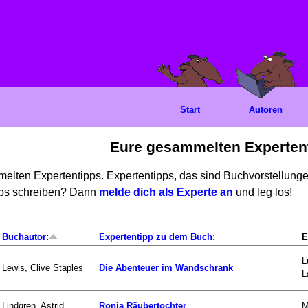
Start
Autoren
Eure gesammelten Experten
mmelten Expertentipps. Expertentipps, das sind Buchvorstellun
ipps schreiben? Dann
melde dich als Experte an
und leg los!
Buchautor:
Expertentipp zu dem Buch:
E
L
Lewis, Clive Staples
Die Abenteuer im Wandschrank
L
Lindgren, Astrid
Ronja Räubertochter
M