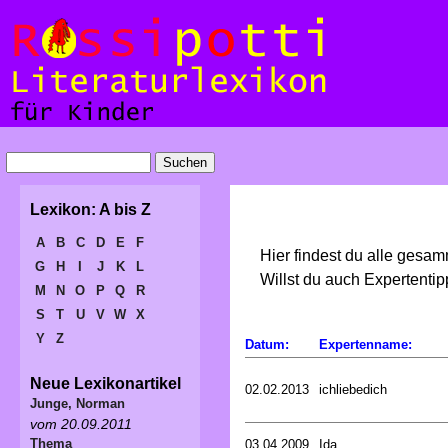
Lexikon: A bis Z
A
B
C
D
E
F
Hier findest du alle gesa
G
H
I
J
K
L
Willst du auch Expertent
M
N
O
P
Q
R
S
T
U
V
W
X
Y
Z
Datum:
Expertenname:
Neue Lexikonartikel
02.02.2013
ichliebedich
Junge, Norman
vom 20.09.2011
Thema
03.04.2009
Ida