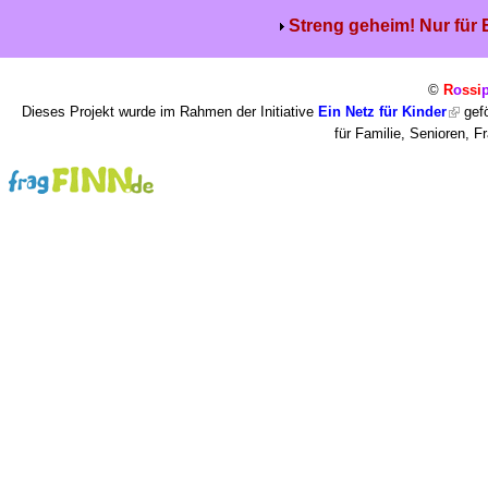
Streng geheim! Nur für
©
R
o
ssi
Dieses Projekt wurde im Rahmen der Initiative
Ein Netz für Kinder
gefö
für Familie, Senioren, 