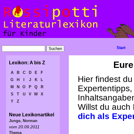
Start
Eure
Lexikon: A bis Z
A
B
C
D
E
F
Hier findest d
G
H
I
J
K
L
Expertentipps,
M
N
O
P
Q
R
S
T
U
V
W
X
Inhaltsangabe
Y
Z
Willst du auch
dich als Expe
Neue Lexikonartikel
Junge, Norman
vom 20.09.2011
Thema