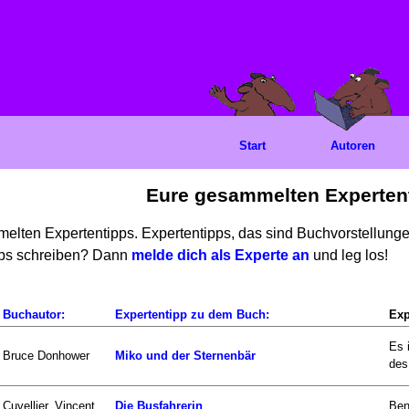
Start
Autoren
Eure gesammelten Experten
mmelten Expertentipps. Expertentipps, das sind Buchvorstellun
ipps schreiben? Dann
melde dich als Experte an
und leg los!
Buchautor:
Expertentipp zu dem Buch:
Exp
Es 
Bruce Donhower
Miko und der Sternenbär
des.
Cuvellier, Vincent
Die Busfahrerin
Ben