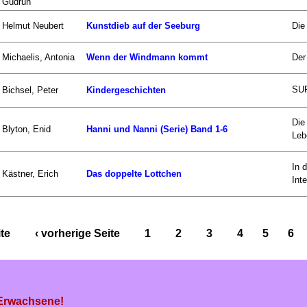
Gudrun
Helmut Neubert
Kunstdieb auf der Seeburg
Die
Michaelis, Antonia
Wenn der Windmann kommt
Der
SUP
Bichsel, Peter
Kindergeschichten
Die
Blyton, Enid
Hanni und Nanni (Serie) Band 1-6
Leb
In 
Kästner, Erich
Das doppelte Lottchen
Inte
ite
‹ vorherige Seite
1
2
3
4
5
6
 Erwachsene!