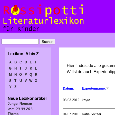
Lexikon: A bis Z
A
B
C
D
E
F
Hier findest du alle gesa
G
H
I
J
K
L
Willst du auch Expertent
M
N
O
P
Q
R
S
T
U
V
W
X
Y
Z
Datum:
Expertenname:
Neue Lexikonartikel
03.03.2012
kayra
Junge, Norman
vom 20.09.2011
Thema
04.07.2010
Katja Spitzer