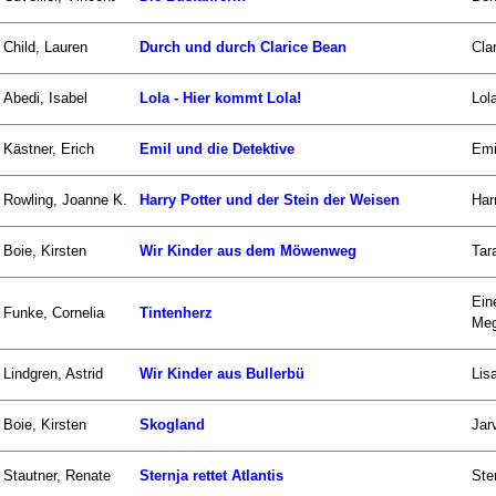
Child, Lauren
Durch und durch Clarice Bean
Cla
Abedi, Isabel
Lola - Hier kommt Lola!
Lol
Kästner, Erich
Emil und die Detektive
Emi
Rowling, Joanne K.
Harry Potter und der Stein der Weisen
Har
Boie, Kirsten
Wir Kinder aus dem Möwenweg
Tar
Ein
Funke, Cornelia
Tintenherz
Meg
Lindgren, Astrid
Wir Kinder aus Bullerbü
Lis
Boie, Kirsten
Skogland
Jar
Stautner, Renate
Sternja rettet Atlantis
Ste