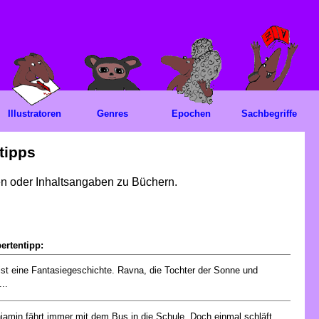
Illustratoren
Genres
Epochen
Sachbegriffe
tipps
gen oder Inhaltsangaben zu Büchern.
ertentipp:
ist eine Fantasiegeschichte. Ravna, die Tochter der Sonne und
..
jamin fährt immer mit dem Bus in die Schule. Doch einmal schläft...