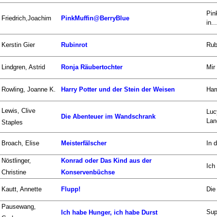
Pin
Friedrich,Joachim
PinkMuffin@BerryBlue
in...
Kerstin Gier
Rubinrot
Rub
Lindgren, Astrid
Ronja Räubertochter
Mir
Rowling, Joanne K.
Harry Potter und der Stein der Weisen
Har
Lewis, Clive
Luc
Die Abenteuer im Wandschrank
Lan
Staples
Broach, Elise
Meisterfälscher
In 
Nöstlinger,
Konrad oder Das Kind aus der
Ich
Christine
Konservenbüchse
Kautt, Annette
Flupp!
Die
Pausewang,
Sup
Ich habe Hunger, ich habe Durst