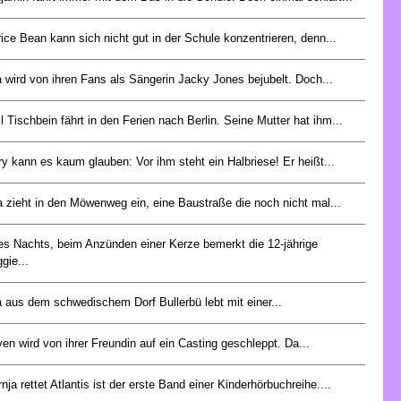
rice Bean kann sich nicht gut in der Schule konzentrieren, denn...
a wird von ihren Fans als Sängerin Jacky Jones bejubelt. Doch...
l Tischbein fährt in den Ferien nach Berlin. Seine Mutter hat ihm...
ry kann es kaum glauben: Vor ihm steht ein Halbriese! Er heißt...
a zieht in den Möwenweg ein, eine Baustraße die noch nicht mal...
es Nachts, beim Anzünden einer Kerze bemerkt die 12-jährige
gie...
a aus dem schwedischem Dorf Bullerbü lebt mit einer...
ven wird von ihrer Freundin auf ein Casting geschleppt. Da...
rnja rettet Atlantis ist der erste Band einer Kinderhörbuchreihe....