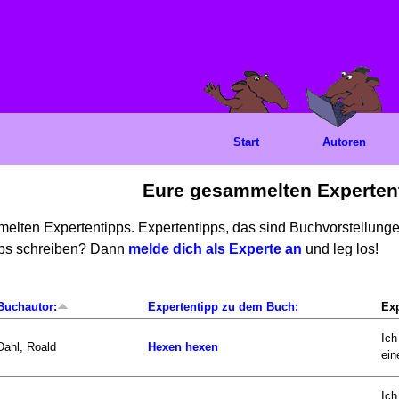
Start
Autoren
Eure gesammelten Experten
mmelten Expertentipps. Expertentipps, das sind Buchvorstellun
ipps schreiben? Dann
melde dich als Experte an
und leg los!
Buchautor:
Expertentipp zu dem Buch:
Exp
Ich
Dahl, Roald
Hexen hexen
ein
Ich