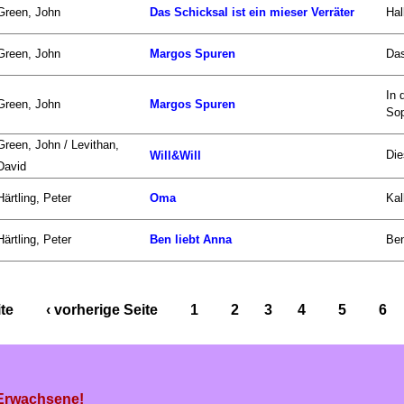
Green, John
Das Schicksal ist ein mieser Verräter
Hal
Green, John
Margos Spuren
Das
In 
Green, John
Margos Spuren
Sop
Green, John / Levithan,
Die
Will&Will
David
Härtling, Peter
Oma
Kal
Härtling, Peter
Ben liebt Anna
Ben
ite
‹ vorherige Seite
1
2
3
4
5
6
 Erwachsene!