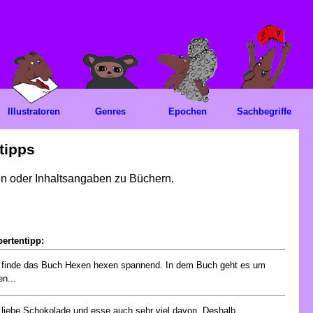
Illustratoren
Genres
Epochen
Sachbegriffe
tipps
gen oder Inhaltsangaben zu Büchern.
ertentipp:
 finde das Buch Hexen hexen spannend. In dem Buch geht es um
en...
 liebe Schokolade und esse auch sehr viel davon. Deshalb