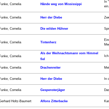
In 
Funke, Cornelia
Hände weg von Mississippi
ein.
Funke, Cornelia
Herr der Diebe
Zwe
Funke, Cornelia
Die wilden Hühner
Spr
Ein
Funke, Cornelia
Tintenherz
Meg
Als der Weihnachtsmann vom Himmel
Ich
Funke, Cornelia
fiel
Funke, Cornelia
Drachenreiter
Mei
Funke, Cornelia
Herr der Diebe
In 
Funke, Cornelia
Gespensterjäger
Das
Gerhard Holtz-Baumert
Alfons Zitterbacke
Kar