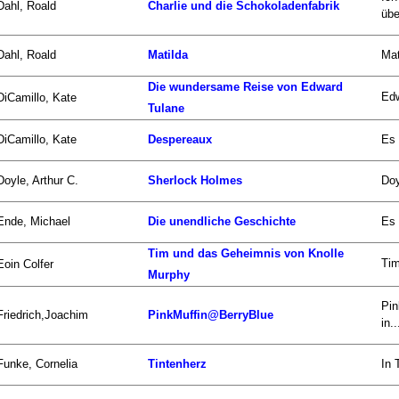
Dahl, Roald
Charlie und die Schokoladenfabrik
übe
Dahl, Roald
Matilda
Mat
Die wundersame Reise von Edward
Edw
DiCamillo, Kate
Tulane
DiCamillo, Kate
Despereaux
Es 
Doyle, Arthur C.
Sherlock Holmes
Doy
Ende, Michael
Die unendliche Geschichte
Es 
Tim und das Geheimnis von Knolle
Tim
Eoin Colfer
Murphy
Pin
Friedrich,Joachim
PinkMuffin@BerryBlue
in..
Funke, Cornelia
Tintenherz
In 