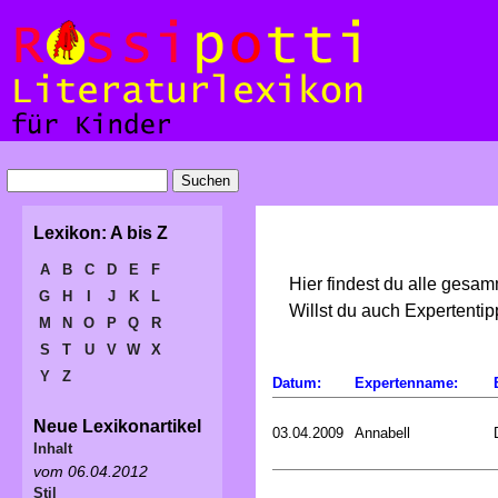
Lexikon: A bis Z
A
B
C
D
E
F
Hier findest du alle gesa
G
H
I
J
K
L
Willst du auch Expertent
M
N
O
P
Q
R
S
T
U
V
W
X
Y
Z
Datum:
Expertenname:
Neue Lexikonartikel
03.04.2009
Annabell
Inhalt
vom 06.04.2012
Stil