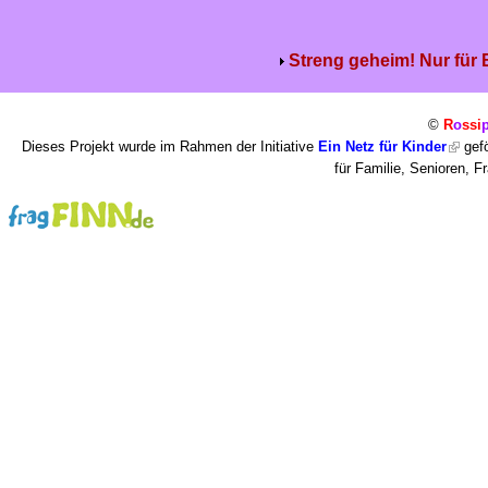
Streng geheim! Nur für
©
R
o
ssi
Dieses Projekt wurde im Rahmen der Initiative
Ein Netz für Kinder
gefö
für Familie, Senioren, 