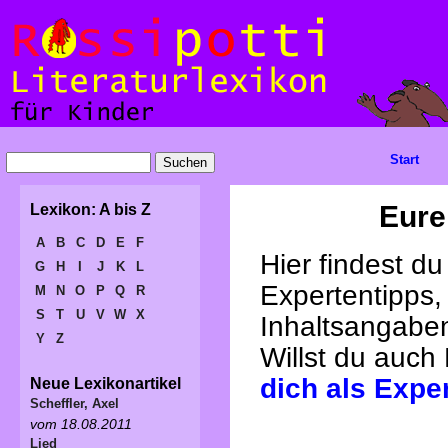
Start
Eure
Lexikon: A bis Z
A
B
C
D
E
F
Hier findest d
G
H
I
J
K
L
Expertentipps,
M
N
O
P
Q
R
S
T
U
V
W
X
Inhaltsangabe
Y
Z
Willst du auch
dich als Expe
Neue Lexikonartikel
Scheffler, Axel
vom 18.08.2011
Lied