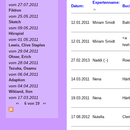
Expertenname:
vom 27.07.2011
Datum:
Buc
Fiktion
vom 25.05.2011
Sketch
12.01.2011
Miriam Smidt
Balt
vom 09.05.2011
Hörspiel
<a
vom 01.05.2011
12.01.2011
Miriam Smidt
href=
Lewis, Clive Staples
vom 29.04.2011
Ohser, Erich
27.02.2013
Naddi (:-)
Rowl
vom 28.04.2011
Tezuka, Osamu
vom 06.04.2011
14.03.2011
Nena
Härt
Adaption
vom 04.04.2011
Wikland, Ilon
vom 17.03.2011
19.03.2011
Nena
Härt
‹‹
››
6 von 19
17.08.2012
Nutella
Cle