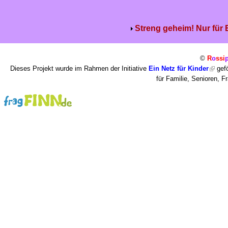
Streng geheim! Nur für
©
R
o
ssi
Dieses Projekt wurde im Rahmen der Initiative
Ein Netz für Kinder
gefö
für Familie, Senioren, 