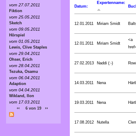
Expertenname:
vom 27.07.2011
Datum:
Buc
Fiktion
vom 25.05.2011
Sketch
12.01.2011
Miriam Smidt
Balt
vom 09.05.2011
Hörspiel
<a
vom 01.05.2011
12.01.2011
Miriam Smidt
href=
Lewis, Clive Staples
vom 29.04.2011
Ohser, Erich
27.02.2013
Naddi (:-)
Rowl
vom 28.04.2011
Tezuka, Osamu
vom 06.04.2011
14.03.2011
Nena
Härt
Adaption
vom 04.04.2011
Wikland, Ilon
vom 17.03.2011
19.03.2011
Nena
Härt
‹‹
››
6 von 19
17.08.2012
Nutella
Cle