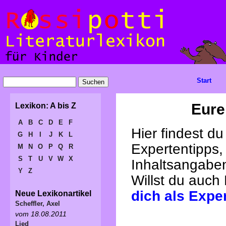
Start
Eure
Lexikon: A bis Z
A
B
C
D
E
F
Hier findest d
G
H
I
J
K
L
Expertentipps,
M
N
O
P
Q
R
S
T
U
V
W
X
Inhaltsangabe
Y
Z
Willst du auch
dich als Expe
Neue Lexikonartikel
Scheffler, Axel
vom 18.08.2011
Lied