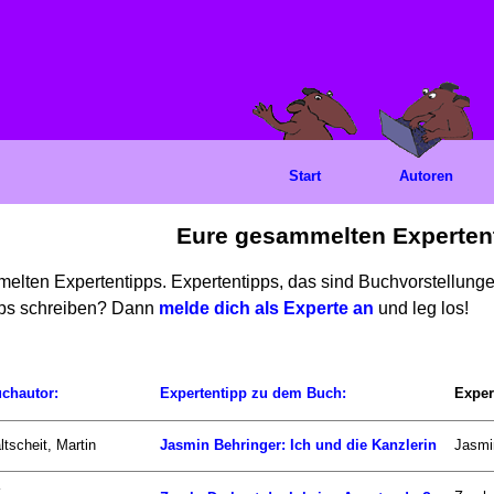
Start
Autoren
Eure gesammelten Experten
mmelten Expertentipps. Expertentipps, das sind Buchvorstellun
ipps schreiben? Dann
melde dich als Experte an
und leg los!
chautor:
Expertentipp zu dem Buch:
Exper
ltscheit, Martin
Jasmin Behringer: Ich und die Kanzlerin
Jasmin