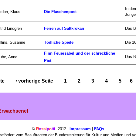
In de
rdon, Klaus
Die Flaschenpost
Jungen
trid Lindgren
Ferien auf Saltkrokan
Das Bu
llins, Suzanne
Tödliche Spiele
Die 16
Finn Feuersäbel und der schreckliche
Das Bu
ube, Anna
Piet
ite
‹ vorherige Seite
1
2
3
4
5
6
 Erwachsene!
©
R
o
ssi
p
o
tti
2012 |
Impressum
|
FAQs
efördert vom Beauftragten der Bundesregierung für Kultur und Medien und v