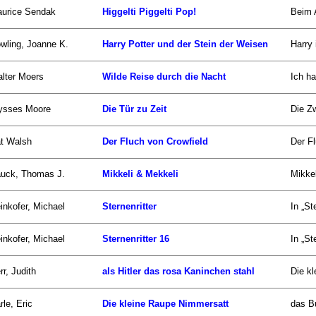
urice Sendak
Higgelti Piggelti Pop!
Beim 
wling, Joanne K.
Harry Potter und der Stein der Weisen
Harry 
lter Moers
Wilde Reise durch die Nacht
Ich h
ysses Moore
Die Tür zu Zeit
Die Zw
t Walsh
Der Fluch von Crowfield
Der Fl
uck, Thomas J.
Mikkeli & Mekkeli
Mikkel
inkofer, Michael
Sternenritter
In „St
inkofer, Michael
Sternenritter 16
In „St
rr, Judith
als Hitler das rosa Kaninchen stahl
Die kl
rle, Eric
Die kleine Raupe Nimmersatt
das Bu