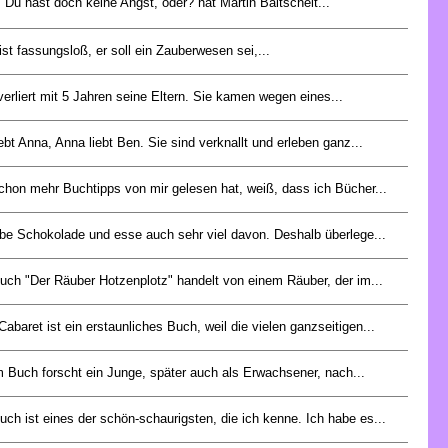
 Du hast doch keine Angst, oder? hat Martin Baltscheit...
ist fassungsloß, er soll ein Zauberwesen sei,...
verliert mit 5 Jahren seine Eltern. Sie kamen wegen eines...
ebt Anna, Anna liebt Ben. Sie sind verknallt und erleben ganz...
chon mehr Buchtipps von mir gelesen hat, weiß, dass ich Bücher...
ebe Schokolade und esse auch sehr viel davon. Deshalb überlege...
uch "Der Räuber Hotzenplotz" handelt von einem Räuber, der im...
abaret ist ein erstaunliches Buch, weil die vielen ganzseitigen...
 Buch forscht ein Junge, später auch als Erwachsener, nach...
ch ist eines der schön-schaurigsten, die ich kenne. Ich habe es...