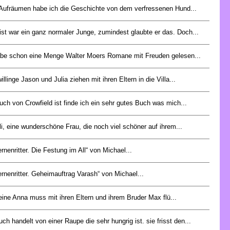
Aufräumen habe ich die Geschichte von dem verfressenen Hund...
ist war ein ganz normaler Junge, zumindest glaubte er das. Doch...
abe schon eine Menge Walter Moers Romane mit Freuden gelesen...
illinge Jason und Julia ziehen mit ihren Eltern in die Villa...
uch von Crowfield ist finde ich ein sehr gutes Buch was mich...
i, eine wunderschöne Frau, die noch viel schöner auf ihrem...
ernenritter. Die Festung im All“ von Michael...
ernenritter. Geheimauftrag Varash“ von Michael...
eine Anna muss mit ihren Eltern und ihrem Bruder Max flü...
ch handelt von einer Raupe die sehr hungrig ist. sie frisst den...