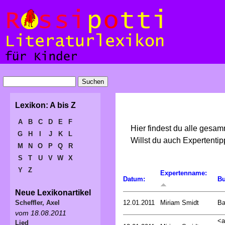
Lexikon: A bis Z
A
B
C
D
E
F
Hier findest du alle gesa
G
H
I
J
K
L
Willst du auch Expertent
M
N
O
P
Q
R
S
T
U
V
W
X
Y
Z
Expertenname:
Datum:
Bu
Neue Lexikonartikel
12.01.2011
Miriam Smidt
Ba
Scheffler, Axel
vom 18.08.2011
<a
Lied