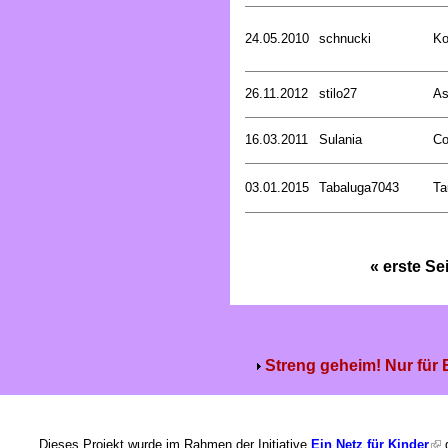
24.05.2010
schnucki
Ko
26.11.2012
stilo27
As
16.03.2011
Sulania
Co
03.01.2015
Tabaluga7043
Ta
« erste Se
Streng geheim! Nur für
Dieses Projekt wurde im Rahmen der Initiative
Ein Netz für Kinder
g