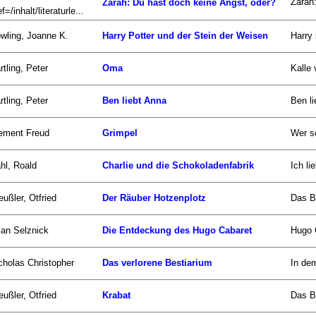
Zarah:
Zarah: Du hast doch keine Angst, oder?
f=/inhalt/literaturle...
wling, Joanne K.
Harry Potter und der Stein der Weisen
Harry 
rtling, Peter
Oma
Kalle 
rtling, Peter
Ben liebt Anna
Ben li
ement Freud
Grimpel
Wer s
hl, Roald
Charlie und die Schokoladenfabrik
Ich li
eußler, Otfried
Der Räuber Hotzenplotz
Das B
ian Selznick
Die Entdeckung des Hugo Cabaret
Hugo C
cholas Christopher
Das verlorene Bestiarium
In dem
eußler, Otfried
Krabat
Das Bu