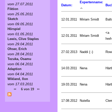
Expertenname:
vom 27.07.2011
Datum:
Buc
Fiktion
vom 25.05.2011
Sketch
12.01.2011
Miriam Smidt
Balt
vom 09.05.2011
Hörspiel
<a
vom 01.05.2011
12.01.2011
Miriam Smidt
href=
Lewis, Clive Staples
vom 29.04.2011
Ohser, Erich
27.02.2013
Naddi (:-)
Rowl
vom 28.04.2011
Tezuka, Osamu
vom 06.04.2011
14.03.2011
Nena
Härt
Adaption
vom 04.04.2011
Wikland, Ilon
vom 17.03.2011
19.03.2011
Nena
Härt
‹‹
››
6 von 19
17.08.2012
Nutella
Cle