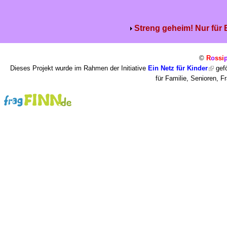
Streng geheim! Nur für
©
R
o
ssi
Dieses Projekt wurde im Rahmen der Initiative
Ein Netz für Kinder
gefö
für Familie, Senioren, 