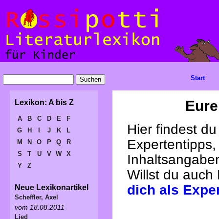
Start
Eure
Lexikon: A bis Z
A
B
C
D
E
F
Hier findest d
G
H
I
J
K
L
Expertentipps,
M
N
O
P
Q
R
S
T
U
V
W
X
Inhaltsangabe
Y
Z
Willst du auch
dich als Expe
Neue Lexikonartikel
Scheffler, Axel
vom 18.08.2011
Lied