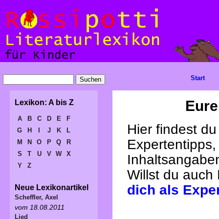
Start
Eure
Lexikon: A bis Z
A
B
C
D
E
F
Hier findest d
G
H
I
J
K
L
Expertentipps,
M
N
O
P
Q
R
S
T
U
V
W
X
Inhaltsangabe
Y
Z
Willst du auch
dich als Expe
Neue Lexikonartikel
Scheffler, Axel
vom 18.08.2011
Lied