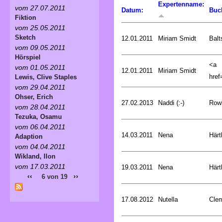
Expertenname:
vom 27.07.2011
Datum:
Buc
Fiktion
vom 25.05.2011
Sketch
12.01.2011
Miriam Smidt
Balt
vom 09.05.2011
Hörspiel
<a
vom 01.05.2011
12.01.2011
Miriam Smidt
href=
Lewis, Clive Staples
vom 29.04.2011
Ohser, Erich
27.02.2013
Naddi (:-)
Rowl
vom 28.04.2011
Tezuka, Osamu
vom 06.04.2011
14.03.2011
Nena
Härt
Adaption
vom 04.04.2011
Wikland, Ilon
vom 17.03.2011
19.03.2011
Nena
Härt
‹‹
››
6 von 19
17.08.2012
Nutella
Cle