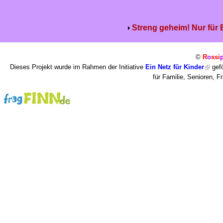
Streng geheim! Nur für
©
R
o
ssi
Dieses Projekt wurde im Rahmen der Initiative
Ein Netz für Kinder
gefö
für Familie, Senioren, 