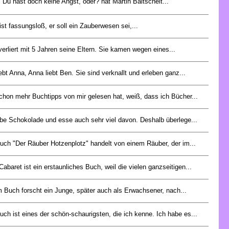
 Du hast doch keine Angst, oder? hat Martin Baltscheit...
ist fassungsloß, er soll ein Zauberwesen sei,...
verliert mit 5 Jahren seine Eltern. Sie kamen wegen eines...
ebt Anna, Anna liebt Ben. Sie sind verknallt und erleben ganz...
chon mehr Buchtipps von mir gelesen hat, weiß, dass ich Bücher...
ebe Schokolade und esse auch sehr viel davon. Deshalb überlege...
uch "Der Räuber Hotzenplotz" handelt von einem Räuber, der im...
abaret ist ein erstaunliches Buch, weil die vielen ganzseitigen...
 Buch forscht ein Junge, später auch als Erwachsener, nach...
ch ist eines der schön-schaurigsten, die ich kenne. Ich habe es...