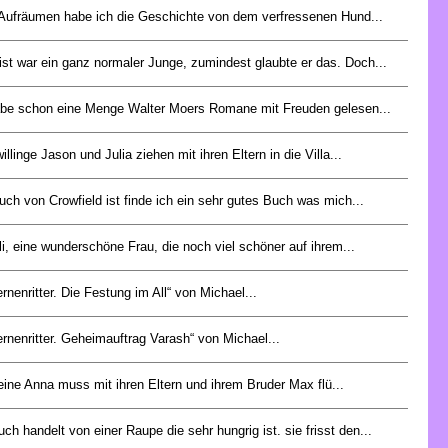
Aufräumen habe ich die Geschichte von dem verfressenen Hund...
ist war ein ganz normaler Junge, zumindest glaubte er das. Doch...
abe schon eine Menge Walter Moers Romane mit Freuden gelesen...
illinge Jason und Julia ziehen mit ihren Eltern in die Villa...
uch von Crowfield ist finde ich ein sehr gutes Buch was mich...
i, eine wunderschöne Frau, die noch viel schöner auf ihrem...
ernenritter. Die Festung im All“ von Michael...
ernenritter. Geheimauftrag Varash“ von Michael...
eine Anna muss mit ihren Eltern und ihrem Bruder Max flü...
ch handelt von einer Raupe die sehr hungrig ist. sie frisst den...