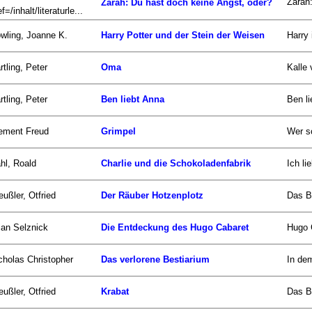
Zarah:
Zarah: Du hast doch keine Angst, oder?
f=/inhalt/literaturle...
wling, Joanne K.
Harry Potter und der Stein der Weisen
Harry 
rtling, Peter
Oma
Kalle 
rtling, Peter
Ben liebt Anna
Ben li
ement Freud
Grimpel
Wer s
hl, Roald
Charlie und die Schokoladenfabrik
Ich li
eußler, Otfried
Der Räuber Hotzenplotz
Das B
ian Selznick
Die Entdeckung des Hugo Cabaret
Hugo C
cholas Christopher
Das verlorene Bestiarium
In dem
eußler, Otfried
Krabat
Das Bu