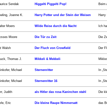
urice Sendak
Higgelti Piggelti Pop!
Beim 
wling, Joanne K.
Harry Potter und der Stein der Weisen
Harry 
lter Moers
Wilde Reise durch die Nacht
Ich h
ysses Moore
Die Tür zu Zeit
Die Zw
t Walsh
Der Fluch von Crowfield
Der Fl
uck, Thomas J.
Mikkeli & Mekkeli
Mikkel
inkofer, Michael
Sternenritter
In „St
inkofer, Michael
Sternenritter 16
In „St
rr, Judith
als Hitler das rosa Kaninchen stahl
Die kl
rle, Eric
Die kleine Raupe Nimmersatt
das Bu