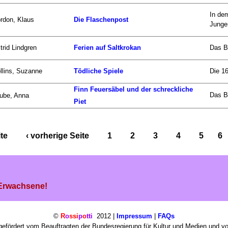
In de
rdon, Klaus
Die Flaschenpost
Jungen
trid Lindgren
Ferien auf Saltkrokan
Das Bu
llins, Suzanne
Tödliche Spiele
Die 16
Finn Feuersäbel und der schreckliche
Das Bu
ube, Anna
Piet
ite
‹ vorherige Seite
1
2
3
4
5
6
 Erwachsene!
©
R
o
ssi
p
o
tti
2012 |
Impressum
|
FAQs
efördert vom Beauftragten der Bundesregierung für Kultur und Medien und v