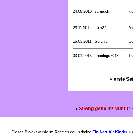
24.05.2010
schnucki
Ko
26.11.2012
stilo27
As
16.03.2011
Sulania
Co
03.01.2015
Tabaluga7043
Ta
« erste Se
Streng geheim! Nur für
Dieses Projekt wurde im Rahmen der Initiative
Ein Netz für Kinder
g