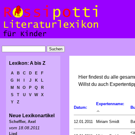
Lexikon: A bis Z
A
B
C
D
E
F
Hier findest du alle gesa
G
H
I
J
K
L
Willst du auch Expertent
M
N
O
P
Q
R
S
T
U
V
W
X
Y
Z
Expertenname:
Datum:
Bu
Neue Lexikonartikel
12.01.2011
Miriam Smidt
Ba
Scheffler, Axel
vom 18.08.2011
<a
Lied