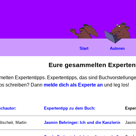
Start
Autoren
Eure gesammelten Experten
mmelten Expertentipps. Expertentipps, das sind Buchvorstellun
ipps schreiben? Dann
melde dich als Experte an
und leg los!
chautor:
Expertentipp zu dem Buch:
Exper
ltscheit, Martin
Jasmin Behringer: Ich und die Kanzlerin
Jasmin