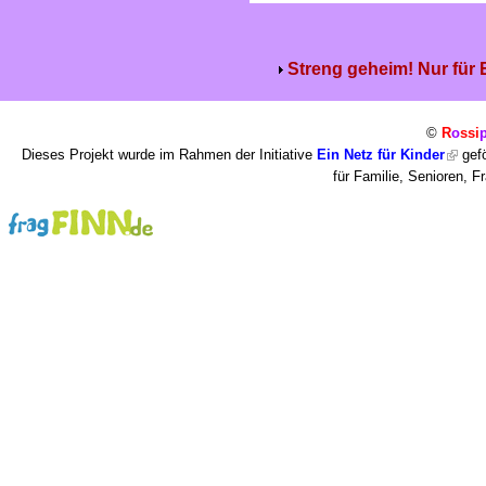
Streng geheim! Nur für
©
R
o
ssi
Dieses Projekt wurde im Rahmen der Initiative
Ein Netz für Kinder
gefö
für Familie, Senioren, 