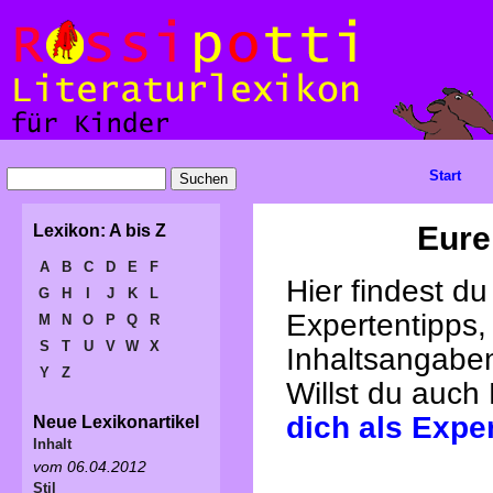
Start
Eure
Lexikon: A bis Z
A
B
C
D
E
F
Hier findest d
G
H
I
J
K
L
Expertentipps,
M
N
O
P
Q
R
S
T
U
V
W
X
Inhaltsangabe
Y
Z
Willst du auch
dich als Expe
Neue Lexikonartikel
Inhalt
vom 06.04.2012
Stil