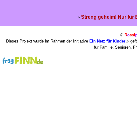
Streng geheim! Nur für
©
R
o
ssi
Dieses Projekt wurde im Rahmen der Initiative
Ein Netz für Kinder
gefö
für Familie, Senioren, 