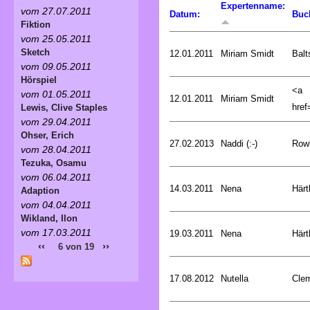
Expertenname:
vom 27.07.2011
Datum:
Buc
Fiktion
vom 25.05.2011
Sketch
12.01.2011
Miriam Smidt
Balt
vom 09.05.2011
Hörspiel
<a
vom 01.05.2011
12.01.2011
Miriam Smidt
href=
Lewis, Clive Staples
vom 29.04.2011
Ohser, Erich
27.02.2013
Naddi (:-)
Rowl
vom 28.04.2011
Tezuka, Osamu
vom 06.04.2011
14.03.2011
Nena
Härt
Adaption
vom 04.04.2011
Wikland, Ilon
vom 17.03.2011
19.03.2011
Nena
Härt
‹‹
››
6 von 19
17.08.2012
Nutella
Cle