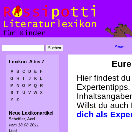
Start
Eure
Lexikon: A bis Z
A
B
C
D
E
F
Hier findest d
G
H
I
J
K
L
Expertentipps,
M
N
O
P
Q
R
S
T
U
V
W
X
Inhaltsangabe
Y
Z
Willst du auch
dich als Expe
Neue Lexikonartikel
Scheffler, Axel
vom 18.08.2011
Lied