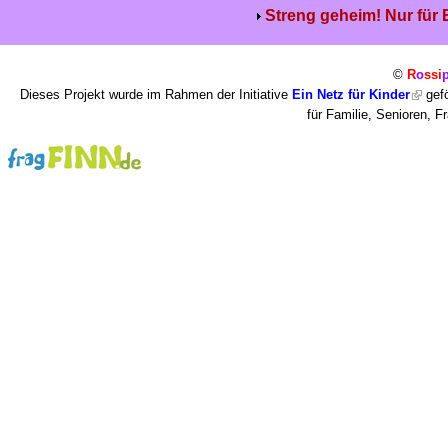
Streng geheim! Nur für
©
R
o
ssi
Dieses Projekt wurde im Rahmen der Initiative
Ein Netz für Kinder
gefö
für Familie, Senioren, 