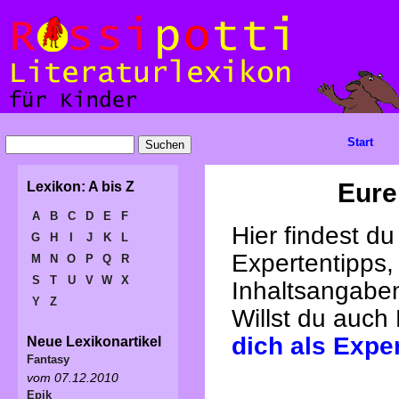
Start
Eure
Lexikon: A bis Z
A
B
C
D
E
F
Hier findest d
G
H
I
J
K
L
Expertentipps,
M
N
O
P
Q
R
S
T
U
V
W
X
Inhaltsangabe
Y
Z
Willst du auch
dich als Expe
Neue Lexikonartikel
Fantasy
vom 07.12.2010
Epik