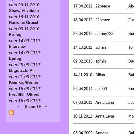
vom 29.11.2010
17.04.2012
22peace
Abe
Shaw, Elizabeth
vom 18.11.2010
18.04.2012
22peace
Fun
Horror & Grusel
vom 06.11.2010
26.04.2012
aarany123
Boi
Prolog
vom 14.09.2010
Interview
14.10.2011
admin
Tol
vom 14.09.2010
Epilog
09.02.2015
admin
Da
vom 26.08.2010
Mitgutsch, Ali
14.11.2010
Aliina
Ba
vom 21.08.2010
Klemke, Werner
vom 15.08.2010
22.04.2014
ani900
Ker
Preußler, Otfried
vom 15.08.2010
07.03.2011
Anna Lena
Lu
‹‹
››
8 von 19
10.11.2012
Anna Lena
Moe
03.04.2009
Annabell
Dah