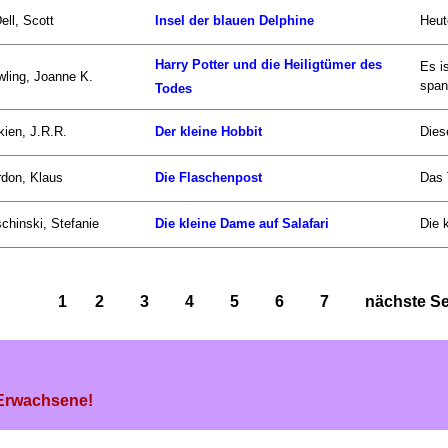
ell, Scott
Insel der blauen Delphine
Heut
Harry Potter und die Heiligtümer des
Es i
ling, Joanne K.
span
Todes
kien, J.R.R.
Der kleine Hobbit
Dies
don, Klaus
Die Flaschenpost
Das 
chinski, Stefanie
Die kleine Dame auf Salafari
Die 
1
2
3
4
5
6
7
nächste Sei
 Erwachsene!