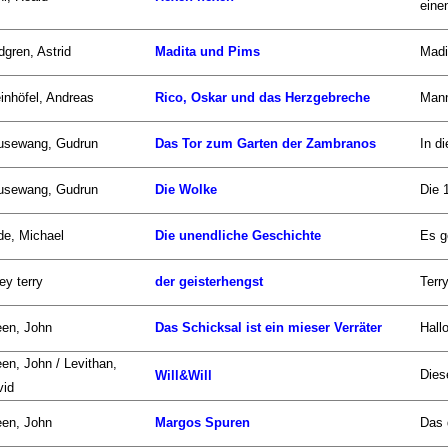
einen
dgren, Astrid
Madita und Pims
Madi
inhöfel, Andreas
Rico, Oskar und das Herzgebreche
Mann
usewang, Gudrun
Das Tor zum Garten der Zambranos
In d
usewang, Gudrun
Die Wolke
Die 
de, Michael
Die unendliche Geschichte
Es g
ley terry
der geisterhengst
Terr
een, John
Das Schicksal ist ein mieser Verräter
Hall
en, John / Levithan,
Dies
Will&Will
vid
een, John
Margos Spuren
Das 