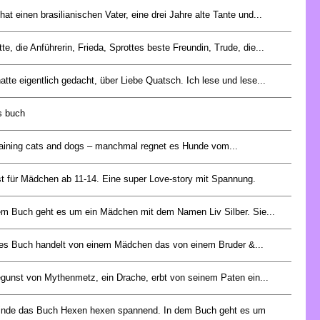
hat einen brasilianischen Vater, eine drei Jahre alte Tante und...
tte, die Anführerin, Frieda, Sprottes beste Freundin, Trude, die...
hatte eigentlich gedacht, über Liebe Quatsch. Ich lese und lese...
es buch
 raining cats and dogs – manchmal regnet es Hunde vom...
st für Mädchen ab 11-14. Eine super Love-story mit Spannung.
em Buch geht es um ein Mädchen mit dem Namen Liv Silber. Sie...
es Buch handelt von einem Mädchen das von einem Bruder &...
egunst von Mythenmetz, ein Drache, erbt von seinem Paten ein...
finde das Buch Hexen hexen spannend. In dem Buch geht es um