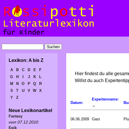
Lexikon: A bis Z
A
B
C
D
E
F
Hier findest du alle gesa
G
H
I
J
K
L
Willst du auch Expertent
M
N
O
P
Q
R
S
T
U
V
W
X
Y
Z
Expertenname:
Datum:
Bu
Neue Lexikonartikel
Fantasy
06.06.2009
Gast
Plu
vom 07.12.2010
Epik