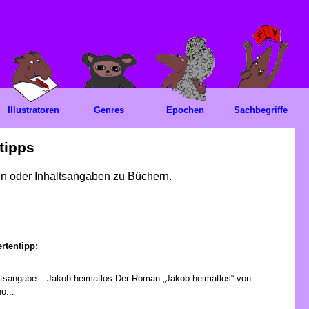
Illustratoren
Genres
Epochen
Sachbegriffe
tipps
gen oder Inhaltsangaben zu Büchern.
rtentipp:
ltsangabe – Jakob heimatlos Der Roman „Jakob heimatlos“ von
o...