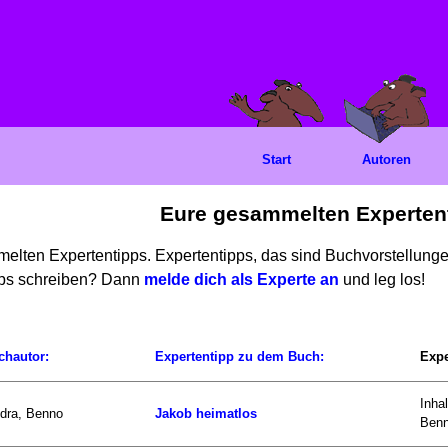
Start
Autoren
Eure gesammelten Experten
mmelten Expertentipps. Expertentipps, das sind Buchvorstellun
ipps schreiben? Dann
melde dich als Experte an
und leg los!
chautor:
Expertentipp zu dem Buch:
Expe
Inha
dra, Benno
Jakob heimatlos
Benn