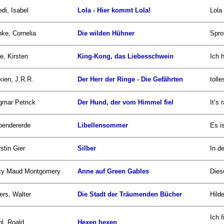
di, Isabel
Lola - Hier kommt Lola!
Lola 
ke, Cornelia
Die wilden Hühner
Spro
e, Kirsten
King-Kong, das Liebesschwein
Ich 
kien, J.R.R.
Der Herr der Ringe - Die Gefährten
toll
gmar Petrick
Der Hund, der vom Himmel fiel
It’s
bendererde
Libellensommer
Es i
stin Gier
Silber
In d
cy Maud Montgomery
Anne auf Green Gables
Dies
rs, Walter
Die Stadt der Träumenden Bücher
Hild
Ich 
l, Roald
Hexen hexen