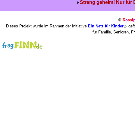
Streng geheim! Nur für
©
R
o
ssi
Dieses Projekt wurde im Rahmen der Initiative
Ein Netz für Kinder
gefö
für Familie, Senioren, 