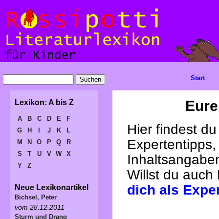
Start
Eure
Lexikon: A bis Z
A
B
C
D
E
F
Hier findest d
G
H
I
J
K
L
Expertentipps,
M
N
O
P
Q
R
S
T
U
V
W
X
Inhaltsangabe
Y
Z
Willst du auch
dich als Expe
Neue Lexikonartikel
Bichsel, Peter
vom 28.12.2011
Sturm und Drang