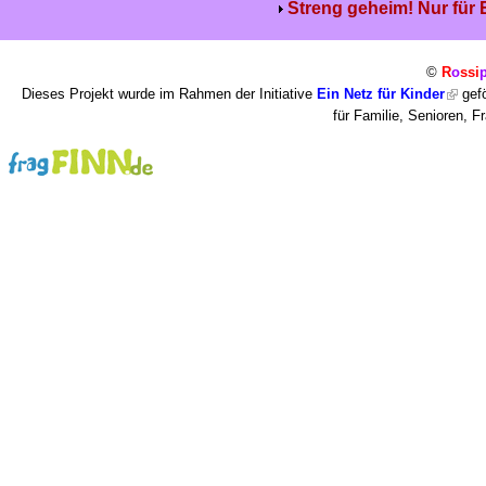
Streng geheim! Nur für
©
R
o
ssi
Dieses Projekt wurde im Rahmen der Initiative
Ein Netz für Kinder
gefö
für Familie, Senioren, 