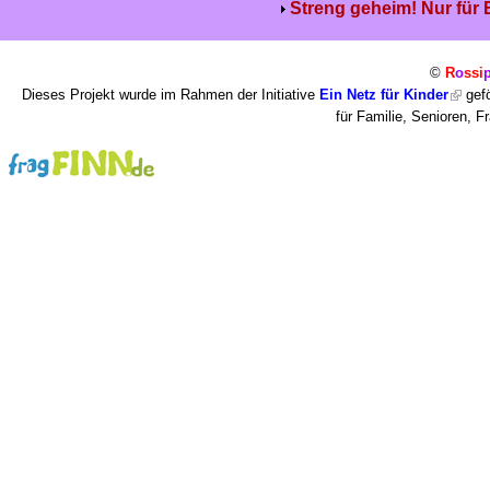
Streng geheim! Nur für
©
R
o
ssi
Dieses Projekt wurde im Rahmen der Initiative
Ein Netz für Kinder
gefö
für Familie, Senioren, 