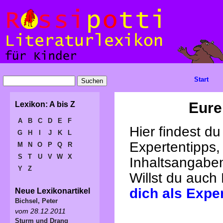
Start
Eure
Lexikon: A bis Z
A
B
C
D
E
F
Hier findest d
G
H
I
J
K
L
Expertentipps,
M
N
O
P
Q
R
S
T
U
V
W
X
Inhaltsangabe
Y
Z
Willst du auch
dich als Expe
Neue Lexikonartikel
Bichsel, Peter
vom 28.12.2011
Sturm und Drang