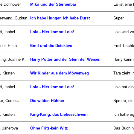
ce Donhower
Miko und der Sternenbär
Es ist eine
sewang, Gudrun
Ich habe Hunger, ich habe Durst
Super
i, Isabel
Lola - Hier kommt Lola!
Lola wird v
ner, Erich
Emil und die Detektive
Emil Tischbe
ing, Joanne K.
Harry Potter und der Stein der Weisen
Harry kann 
, Kirsten
Wir Kinder aus dem Möwenweg
Tara zieht 
i, Isabel
Lola - Hier kommt Lola!
Lola hat ein
e, Cornelia
Die wilden Hühner
Sprotte, die
, Kirsten
King-Kong, das Liebesschwein
Ich hatte ei
a Usherova
Ohne Fritz-kein Witz
Das Buch hei