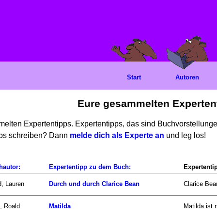
Start
Autoren
Eure gesammelten Experten
mmelten Expertentipps. Expertentipps, das sind Buchvorstellun
ipps schreiben? Dann
melde dich als Experte an
und leg los!
hautor:
Expertentipp zu dem Buch:
Expertenti
d, Lauren
Durch und durch Clarice Bean
Clarice Bea
, Roald
Matilda
Matilda ist 