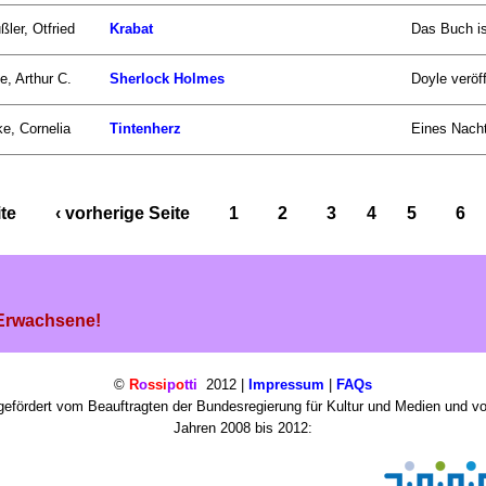
ßler, Otfried
Krabat
Das Buch is
e, Arthur C.
Sherlock Holmes
Doyle veröff
e, Cornelia
Tintenherz
Eines Nacht
ite
‹ vorherige Seite
1
2
3
4
5
6
 Erwachsene!
©
R
o
ssi
p
o
tti
2012 |
Impressum
|
FAQs
efördert vom Beauftragten der Bundesregierung für Kultur und Medien und v
Jahren 2008 bis 2012: