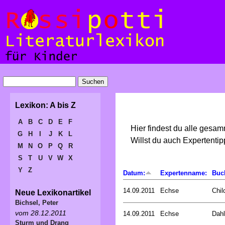
Lexikon: A bis Z
A
B
C
D
E
F
Hier findest du alle gesa
G
H
I
J
K
L
Willst du auch Expertent
M
N
O
P
Q
R
S
T
U
V
W
X
Y
Z
Datum:
Expertenname:
Buc
14.09.2011
Echse
Chil
Neue Lexikonartikel
Bichsel, Peter
vom 28.12.2011
14.09.2011
Echse
Dahl
Sturm und Drang