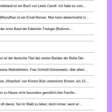
nderland ist ein Buch von Lewis Carroll. Ich habe es vom...
BerryBlue ist ein Email-Roman. Man kann abwechselnd in...
 der erste Band der Edelstein Triologie (Rubinrot-...
en ist der deutsche Titel des ersten Bandes der Reihe Der...
 seine Mathelehrerin, Frau Schmitt-Gössenwein, über alles!...
n „Alhambra“ von Kirsten Boie unternimmt Bosten, ein 13-...
 es zu Hause nicht besonders gemütlich:ihre Familie...
oft davon, frei im Wald zu leben, doch immer, wenn er...