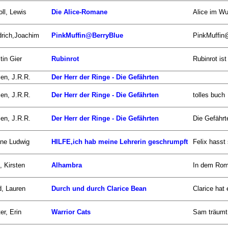
oll, Lewis
Die Alice-Romane
Alice im Wu
drich,Joachim
PinkMuffin@BerryBlue
PinkMuffin@
tin Gier
Rubinrot
Rubinrot ist
ien, J.R.R.
Der Herr der Ringe - Die Gefährten
ien, J.R.R.
Der Herr der Ringe - Die Gefährten
tolles buch
ien, J.R.R.
Der Herr der Ringe - Die Gefährten
Die Gefährt
ne Ludwig
HILFE,ich hab meine Lehrerin geschrumpft
Felix hasst
, Kirsten
Alhambra
In dem Roma
d, Lauren
Durch und durch Clarice Bean
Clarice hat
er, Erin
Warrior Cats
Sam träumt 