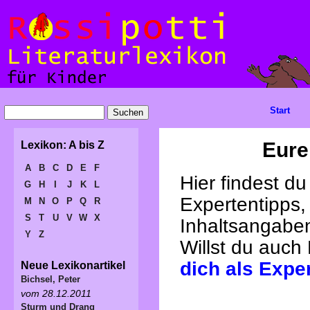
Start
Eure
Lexikon: A bis Z
A
B
C
D
E
F
Hier findest d
G
H
I
J
K
L
Expertentipps,
M
N
O
P
Q
R
S
T
U
V
W
X
Inhaltsangabe
Y
Z
Willst du auch
dich als Expe
Neue Lexikonartikel
Bichsel, Peter
vom 28.12.2011
Sturm und Drang