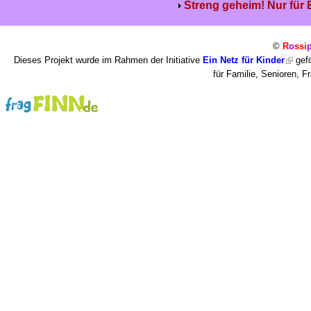
Streng geheim! Nur für
©
R
o
ssi
Dieses Projekt wurde im Rahmen der Initiative
Ein Netz für Kinder
gefö
für Familie, Senioren, 