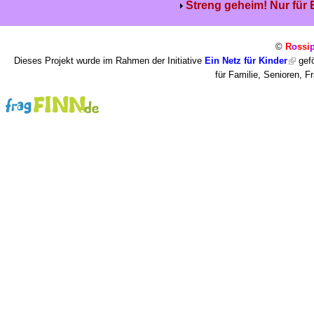
Streng geheim! Nur für
©
R
o
ssi
Dieses Projekt wurde im Rahmen der Initiative
Ein Netz für Kinder
gefö
für Familie, Senioren, 