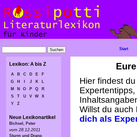
Start
Eure
Lexikon: A bis Z
A
B
C
D
E
F
Hier findest d
G
H
I
J
K
L
Expertentipps,
M
N
O
P
Q
R
S
T
U
V
W
X
Inhaltsangabe
Y
Z
Willst du auch
dich als Expe
Neue Lexikonartikel
Bichsel, Peter
vom 28.12.2011
Sturm und Drang