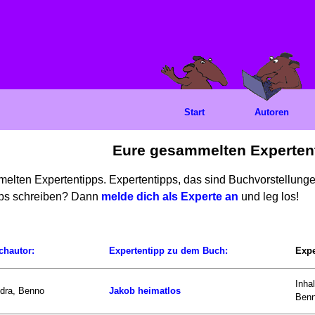
Start
Autoren
Eure gesammelten Experten
mmelten Expertentipps. Expertentipps, das sind Buchvorstellun
ipps schreiben? Dann
melde dich als Experte an
und leg los!
chautor:
Expertentipp zu dem Buch:
Expe
Inha
dra, Benno
Jakob heimatlos
Benn