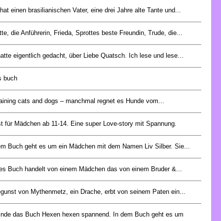
hat einen brasilianischen Vater, eine drei Jahre alte Tante und...
tte, die Anführerin, Frieda, Sprottes beste Freundin, Trude, die...
hatte eigentlich gedacht, über Liebe Quatsch. Ich lese und lese...
es buch
 raining cats and dogs – manchmal regnet es Hunde vom...
st für Mädchen ab 11-14. Eine super Love-story mit Spannung.
em Buch geht es um ein Mädchen mit dem Namen Liv Silber. Sie...
es Buch handelt von einem Mädchen das von einem Bruder &...
egunst von Mythenmetz, ein Drache, erbt von seinem Paten ein...
finde das Buch Hexen hexen spannend. In dem Buch geht es um