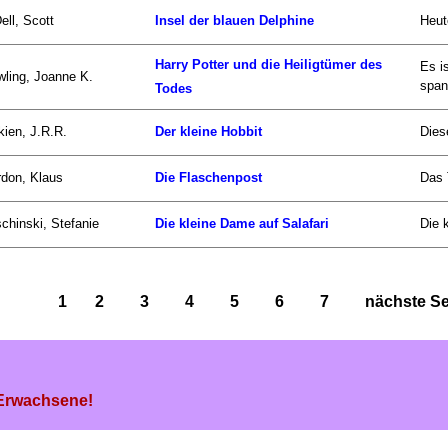
ell, Scott
Insel der blauen Delphine
Heut
Harry Potter und die Heiligtümer des
Es i
ling, Joanne K.
span
Todes
kien, J.R.R.
Der kleine Hobbit
Dies
don, Klaus
Die Flaschenpost
Das 
chinski, Stefanie
Die kleine Dame auf Salafari
Die 
1
2
3
4
5
6
7
nächste Sei
 Erwachsene!