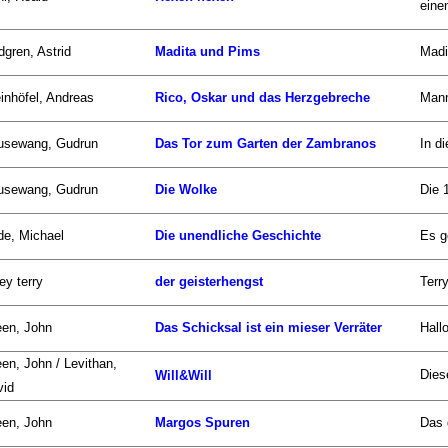
einen
dgren, Astrid
Madita und Pims
Madi
inhöfel, Andreas
Rico, Oskar und das Herzgebreche
Mann
usewang, Gudrun
Das Tor zum Garten der Zambranos
In d
usewang, Gudrun
Die Wolke
Die 
de, Michael
Die unendliche Geschichte
Es g
ley terry
der geisterhengst
Terr
een, John
Das Schicksal ist ein mieser Verräter
Hall
en, John / Levithan,
Dies
Will&Will
vid
een, John
Margos Spuren
Das 