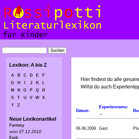
Lexikon: A bis Z
A
B
C
D
E
F
Hier findest du alle gesa
G
H
I
J
K
L
Willst du auch Expertent
M
N
O
P
Q
R
S
T
U
V
W
X
Y
Z
Expertenname:
Datum:
Bu
Neue Lexikonartikel
Fantasy
06.06.2009
Gast
Plu
vom 07.12.2010
Epik