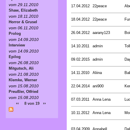
vom 29.11.2010
17.04.2012
22peace
Abe
Shaw, Elizabeth
vom 18.11.2010
18.04.2012
22peace
Fun
Horror & Grusel
vom 06.11.2010
26.04.2012
aarany123
Boi
Prolog
vom 14.09.2010
Interview
14.10.2011
admin
Tol
vom 14.09.2010
Epilog
09.02.2015
admin
Da
vom 26.08.2010
Mitgutsch, Ali
14.11.2010
Aliina
Ba
vom 21.08.2010
Klemke, Werner
vom 15.08.2010
22.04.2014
ani900
Ker
Preußler, Otfried
vom 15.08.2010
07.03.2011
Anna Lena
Lu
‹‹
››
8 von 19
10.11.2012
Anna Lena
Moe
03.04.2009
Annabell
Dah