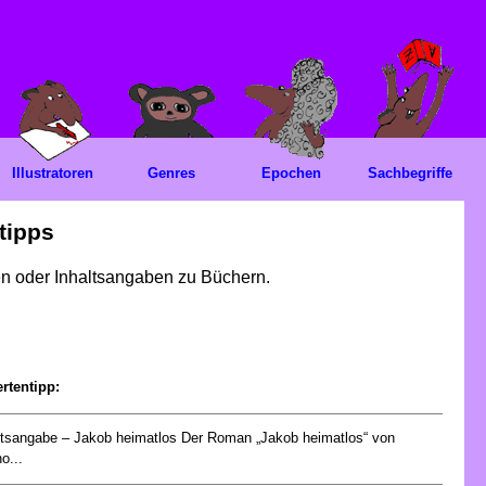
Illustratoren
Genres
Epochen
Sachbegriffe
tipps
gen oder Inhaltsangaben zu Büchern.
rtentipp:
ltsangabe – Jakob heimatlos Der Roman „Jakob heimatlos“ von
o...