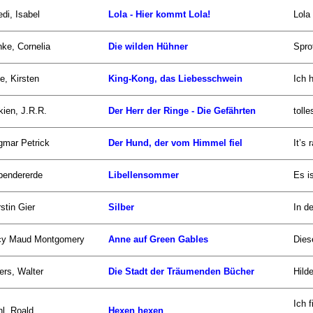
di, Isabel
Lola - Hier kommt Lola!
Lola 
ke, Cornelia
Die wilden Hühner
Spro
e, Kirsten
King-Kong, das Liebesschwein
Ich 
kien, J.R.R.
Der Herr der Ringe - Die Gefährten
toll
gmar Petrick
Der Hund, der vom Himmel fiel
It’s
bendererde
Libellensommer
Es i
stin Gier
Silber
In d
cy Maud Montgomery
Anne auf Green Gables
Dies
rs, Walter
Die Stadt der Träumenden Bücher
Hild
Ich 
l, Roald
Hexen hexen