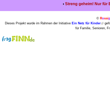
Streng geheim! Nur für
©
R
o
ssi
Dieses Projekt wurde im Rahmen der Initiative
Ein Netz für Kinder
gefö
für Familie, Senioren, 