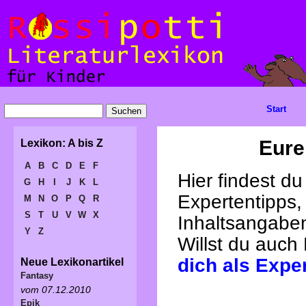
Start
Eure
Lexikon: A bis Z
A
B
C
D
E
F
Hier findest d
G
H
I
J
K
L
Expertentipps,
M
N
O
P
Q
R
S
T
U
V
W
X
Inhaltsangabe
Y
Z
Willst du auch
dich als Expe
Neue Lexikonartikel
Fantasy
vom 07.12.2010
Epik