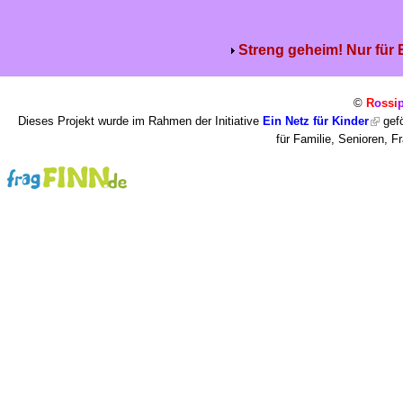
Streng geheim! Nur für
©
R
o
ssi
Dieses Projekt wurde im Rahmen der Initiative
Ein Netz für Kinder
gefö
für Familie, Senioren, 