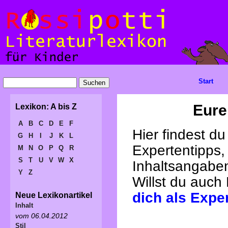
Start
Eure
Lexikon: A bis Z
A
B
C
D
E
F
Hier findest d
G
H
I
J
K
L
Expertentipps,
M
N
O
P
Q
R
S
T
U
V
W
X
Inhaltsangabe
Y
Z
Willst du auch
dich als Expe
Neue Lexikonartikel
Inhalt
vom 06.04.2012
Stil