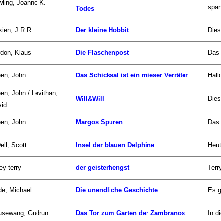
ling, Joanne K.
span
Todes
kien, J.R.R.
Der kleine Hobbit
Dies
don, Klaus
Die Flaschenpost
Das 
een, John
Das Schicksal ist ein mieser Verräter
Hall
en, John / Levithan,
Dies
Will&Will
vid
een, John
Margos Spuren
Das 
ell, Scott
Insel der blauen Delphine
Heut
ley terry
der geisterhengst
Terr
de, Michael
Die unendliche Geschichte
Es g
usewang, Gudrun
Das Tor zum Garten der Zambranos
In d