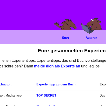
Start
Autoren
Eure gesammelten Experten
mmelten Expertentipps. Expertentipps, das sind Buchvorstellun
ipps schreiben? Dann
melde dich als Experte an
und leg los!
chautor:
Expertentipp zu dem Buch:
Expe
bert Muchamore
TOP SECRET
Das 