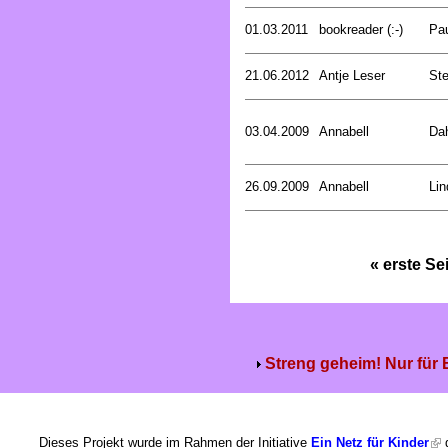
01.03.2011
bookreader (:-)
Pa
21.06.2012
Antje Leser
Ste
03.04.2009
Annabell
Dah
26.09.2009
Annabell
Lin
« erste Se
Streng geheim! Nur für
Dieses Projekt wurde im Rahmen der Initiative
Ein Netz für Kinder
g