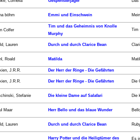
ke, Cornelia
Gespensterjäger
Das 
na böhm
Emmi und Einschwein
Mein
Tim und das Geheimnis von Knolle
Tim 
n Colfer
Murphy
ld, Lauren
Durch und durch Clarice Bean
Clar
l, Roald
Matilda
Mati
kien, J.R.R.
Der Herr der Ringe - Die Gefährten
kien, J.R.R.
Der Herr der Ringe - Die Gefährten
Die 
chinski, Stefanie
Die kleine Dame auf Salafari
Die 
ul Maar
Herr Bello und das blaue Wunder
Bell
ld, Lauren
Durch und durch Clarice Bean
Ruby
Harry Potter und die Heiligtümer des
Es i