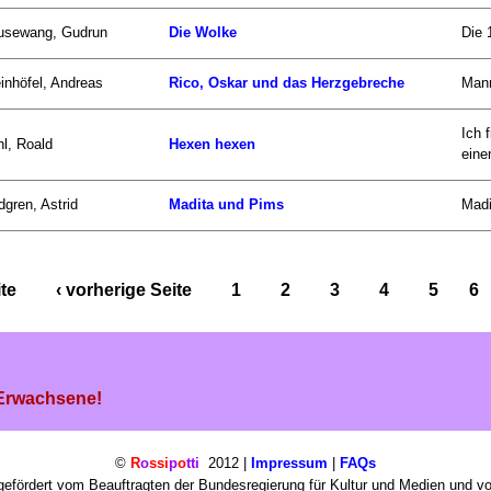
usewang, Gudrun
Die Wolke
Die 
inhöfel, Andreas
Rico, Oskar und das Herzgebreche
Mann
Ich 
l, Roald
Hexen hexen
einen
dgren, Astrid
Madita und Pims
Madi
ite
‹ vorherige Seite
1
2
3
4
5
6
 Erwachsene!
©
R
o
ssi
p
o
tti
2012 |
Impressum
|
FAQs
efördert vom Beauftragten der Bundesregierung für Kultur und Medien und v