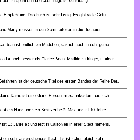
Buch ist spannend und cool. Hugo ist sehr lustig.
e Empfehlung: Das buch ist sehr lustig. Es gibt viele Gefü...
und Marty müssen in den Sommerferien in die Bücherei....
ice Bean ist endlich ein Mädchen, das ich auch in echt gerne...
lda ist noch besser als Clarice Bean. Matilda ist klüger, mutiger...
Gefährten ist der deutsche Titel des ersten Bandes der Reihe Der...
kleine Dame ist eine kleine Person im Safarikostüm, die sich...
o ist ein Hund und sein Besitzer heißt Max und ist 10 Jahre...
 ist 13 Jahre alt und lebt in Califonien in einer Stadt namens...
st ein sehr ansprechendes Buch. Es ist schon gleich sehr