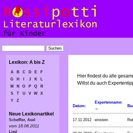
Lexikon: A bis Z
A
B
C
D
E
F
Hier findest du alle gesa
G
H
I
J
K
L
Willst du auch Expertent
M
N
O
P
Q
R
S
T
U
V
W
X
Y
Z
Expertenname:
Datum:
Bu
Neue Lexikonartikel
17.11.2012
einstein
Ro
Scheffler, Axel
vom 18.08.2011
Lied