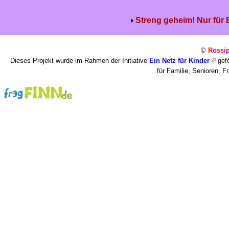
Streng geheim! Nur für
©
R
o
ssi
Dieses Projekt wurde im Rahmen der Initiative
Ein Netz für Kinder
gefö
für Familie, Senioren, 