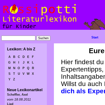
Start
Eure
Lexikon: A bis Z
A
B
C
D
E
F
Hier findest d
G
H
I
J
K
L
Expertentipps,
M
N
O
P
Q
R
S
T
U
V
W
X
Inhaltsangabe
Y
Z
Willst du auch
dich als Expe
Neue Lexikonartikel
Scheffler, Axel
vom 18.08.2011
Lied