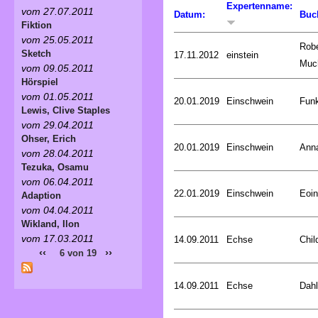
Expertenname:
vom 27.07.2011
Datum:
Buc
Fiktion
vom 25.05.2011
Robe
Sketch
17.11.2012
einstein
Muc
vom 09.05.2011
Hörspiel
vom 01.05.2011
20.01.2019
Einschwein
Funk
Lewis, Clive Staples
vom 29.04.2011
Ohser, Erich
20.01.2019
Einschwein
Ann
vom 28.04.2011
Tezuka, Osamu
vom 06.04.2011
22.01.2019
Einschwein
Eoin
Adaption
vom 04.04.2011
Wikland, Ilon
vom 17.03.2011
14.09.2011
Echse
Chil
‹‹
››
6 von 19
14.09.2011
Echse
Dahl