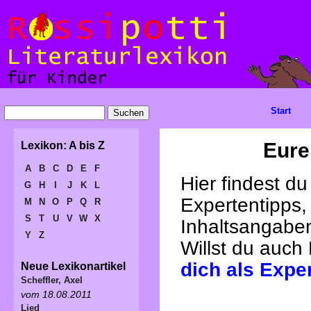
Start
Eure
Lexikon: A bis Z
A
B
C
D
E
F
Hier findest d
G
H
I
J
K
L
Expertentipps,
M
N
O
P
Q
R
S
T
U
V
W
X
Inhaltsangabe
Y
Z
Willst du auch
dich als Expe
Neue Lexikonartikel
Scheffler, Axel
vom 18.08.2011
Lied