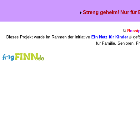
Streng geheim! Nur für
©
R
o
ssi
Dieses Projekt wurde im Rahmen der Initiative
Ein Netz für Kinder
gefö
für Familie, Senioren, 