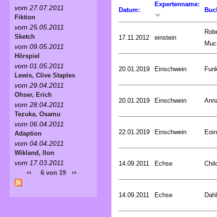
Expertenname:
vom 27.07.2011
Datum:
Buc
Fiktion
vom 25.05.2011
Robe
Sketch
17.11.2012
einstein
Muc
vom 09.05.2011
Hörspiel
vom 01.05.2011
20.01.2019
Einschwein
Funk
Lewis, Clive Staples
vom 29.04.2011
Ohser, Erich
20.01.2019
Einschwein
Ann
vom 28.04.2011
Tezuka, Osamu
vom 06.04.2011
22.01.2019
Einschwein
Eoin
Adaption
vom 04.04.2011
Wikland, Ilon
vom 17.03.2011
14.09.2011
Echse
Chil
‹‹
››
6 von 19
14.09.2011
Echse
Dahl