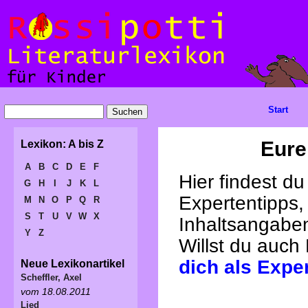
Start
Eure
Lexikon: A bis Z
A
B
C
D
E
F
Hier findest d
G
H
I
J
K
L
Expertentipps,
M
N
O
P
Q
R
S
T
U
V
W
X
Inhaltsangabe
Y
Z
Willst du auch
dich als Expe
Neue Lexikonartikel
Scheffler, Axel
vom 18.08.2011
Lied