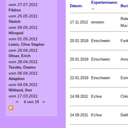
Expertenname:
vom 27.07.2011
Datum:
Buc
Fiktion
vom 25.05.2011
Robe
Sketch
17.11.2012
einstein
Muc
vom 09.05.2011
Hörspiel
vom 01.05.2011
20.01.2019
Einschwein
Funk
Lewis, Clive Staples
vom 29.04.2011
Ohser, Erich
20.01.2019
Einschwein
Ann
vom 28.04.2011
Tezuka, Osamu
vom 06.04.2011
22.01.2019
Einschwein
Eoin
Adaption
vom 04.04.2011
Wikland, Ilon
vom 17.03.2011
14.09.2011
Echse
Chil
‹‹
››
6 von 19
14.09.2011
Echse
Dahl