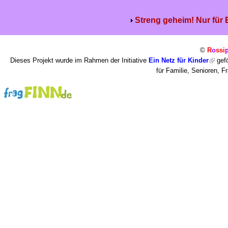
Streng geheim! Nur für
©
R
o
ssi
Dieses Projekt wurde im Rahmen der Initiative
Ein Netz für Kinder
gefö
für Familie, Senioren, 