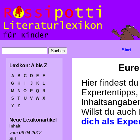
Start
Eure
Lexikon: A bis Z
A
B
C
D
E
F
Hier findest d
G
H
I
J
K
L
Expertentipps,
M
N
O
P
Q
R
S
T
U
V
W
X
Inhaltsangabe
Y
Z
Willst du auch
dich als Expe
Neue Lexikonartikel
Inhalt
vom 06.04.2012
Stil