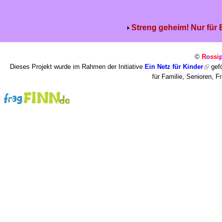
Streng geheim! Nur für
©
R
o
ssi
Dieses Projekt wurde im Rahmen der Initiative
Ein Netz für Kinder
gefö
für Familie, Senioren, 