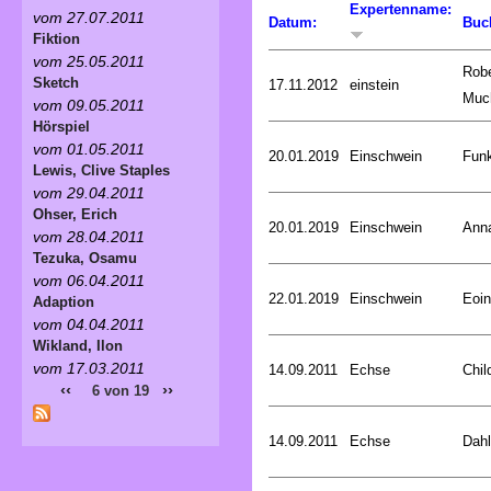
Expertenname:
vom 27.07.2011
Datum:
Buc
Fiktion
vom 25.05.2011
Robe
Sketch
17.11.2012
einstein
Muc
vom 09.05.2011
Hörspiel
vom 01.05.2011
20.01.2019
Einschwein
Funk
Lewis, Clive Staples
vom 29.04.2011
Ohser, Erich
20.01.2019
Einschwein
Ann
vom 28.04.2011
Tezuka, Osamu
vom 06.04.2011
22.01.2019
Einschwein
Eoin
Adaption
vom 04.04.2011
Wikland, Ilon
vom 17.03.2011
14.09.2011
Echse
Chil
‹‹
››
6 von 19
14.09.2011
Echse
Dahl