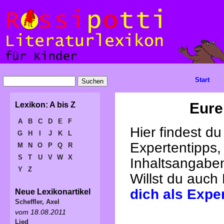
Start
Eure
Lexikon: A bis Z
A
B
C
D
E
F
Hier findest d
G
H
I
J
K
L
Expertentipps,
M
N
O
P
Q
R
S
T
U
V
W
X
Inhaltsangabe
Y
Z
Willst du auch
dich als Expe
Neue Lexikonartikel
Scheffler, Axel
vom 18.08.2011
Lied