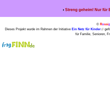
Streng geheim! Nur für
©
R
o
ssi
Dieses Projekt wurde im Rahmen der Initiative
Ein Netz für Kinder
gefö
für Familie, Senioren, 