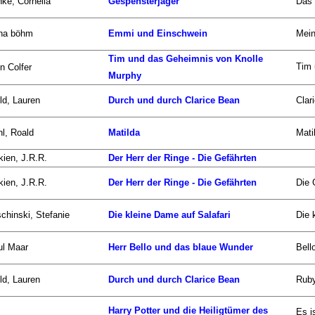
ke, Cornelia
Gespensterjäger
Das 
na böhm
Emmi und Einschwein
Mein
Tim und das Geheimnis von Knolle
Tim 
n Colfer
Murphy
ld, Lauren
Durch und durch Clarice Bean
Clar
l, Roald
Matilda
Mati
kien, J.R.R.
Der Herr der Ringe - Die Gefährten
kien, J.R.R.
Der Herr der Ringe - Die Gefährten
Die 
chinski, Stefanie
Die kleine Dame auf Salafari
Die 
ul Maar
Herr Bello und das blaue Wunder
Bell
ld, Lauren
Durch und durch Clarice Bean
Ruby
Harry Potter und die Heiligtümer des
Es i