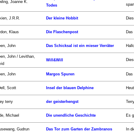
ling, Joanne K.
span
Todes
kien, J.R.R.
Der kleine Hobbit
Dies
don, Klaus
Die Flaschenpost
Das 
een, John
Das Schicksal ist ein mieser Verräter
Hall
en, John / Levithan,
Dies
Will&Will
vid
een, John
Margos Spuren
Das 
ell, Scott
Insel der blauen Delphine
Heut
ley terry
der geisterhengst
Terr
de, Michael
Die unendliche Geschichte
Es g
usewang, Gudrun
Das Tor zum Garten der Zambranos
In d