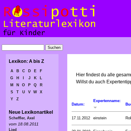
Lexikon: A bis Z
A
B
C
D
E
F
Hier findest du alle gesa
G
H
I
J
K
L
Willst du auch Expertent
M
N
O
P
Q
R
S
T
U
V
W
X
Y
Z
Expertenname:
Datum:
Bu
Neue Lexikonartikel
17.11.2012
einstein
Ro
Scheffler, Axel
vom 18.08.2011
Lied