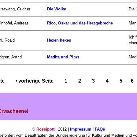
usewang, Gudrun
Die Wolke
Die 
inhöfel, Andreas
Rico, Oskar und das Herzgebreche
Mann
Ich 
l, Roald
Hexen hexen
einen
dgren, Astrid
Madita und Pims
Madi
ite
‹ vorherige Seite
1
2
3
4
5
6
 Erwachsene!
©
R
o
ssi
p
o
tti
2012 |
Impressum
|
FAQs
efördert vom Beauftragten der Bundesregierung für Kultur und Medien und v