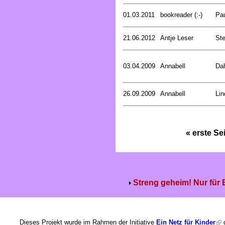
01.03.2011
bookreader (:-)
Pa
21.06.2012
Antje Leser
Ste
03.04.2009
Annabell
Dah
26.09.2009
Annabell
Lin
« erste Se
Streng geheim! Nur für
Dieses Projekt wurde im Rahmen der Initiative
Ein Netz für Kinder
g