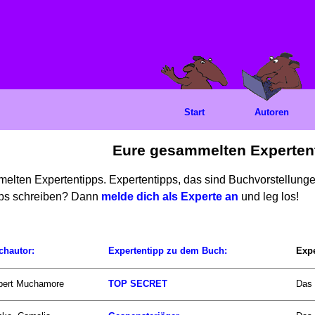
Start
Autoren
Eure gesammelten Experten
mmelten Expertentipps. Expertentipps, das sind Buchvorstellun
ipps schreiben? Dann
melde dich als Experte an
und leg los!
chautor:
Expertentipp zu dem Buch:
Expe
bert Muchamore
TOP SECRET
Das 