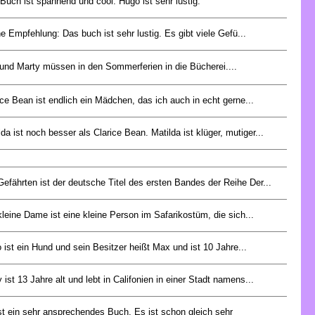
Buch ist spannend und cool. Hugo ist sehr lustig.
e Empfehlung: Das buch ist sehr lustig. Es gibt viele Gefü...
und Marty müssen in den Sommerferien in die Bücherei....
ice Bean ist endlich ein Mädchen, das ich auch in echt gerne...
lda ist noch besser als Clarice Bean. Matilda ist klüger, mutiger...
Gefährten ist der deutsche Titel des ersten Bandes der Reihe Der...
kleine Dame ist eine kleine Person im Safarikostüm, die sich...
o ist ein Hund und sein Besitzer heißt Max und ist 10 Jahre...
 ist 13 Jahre alt und lebt in Califonien in einer Stadt namens...
st ein sehr ansprechendes Buch. Es ist schon gleich sehr