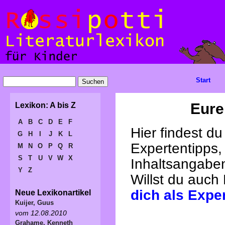
Start
Eure
Lexikon: A bis Z
A
B
C
D
E
F
Hier findest d
G
H
I
J
K
L
Expertentipps,
M
N
O
P
Q
R
S
T
U
V
W
X
Inhaltsangabe
Y
Z
Willst du auch
dich als Expe
Neue Lexikonartikel
Kuijer, Guus
vom 12.08.2010
Grahame, Kenneth