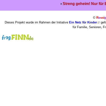
Streng geheim! Nur für
©
R
o
ssi
Dieses Projekt wurde im Rahmen der Initiative
Ein Netz für Kinder
gefö
für Familie, Senioren, 