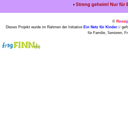
Streng geheim! Nur für
©
R
o
ssi
Dieses Projekt wurde im Rahmen der Initiative
Ein Netz für Kinder
gefö
für Familie, Senioren, 