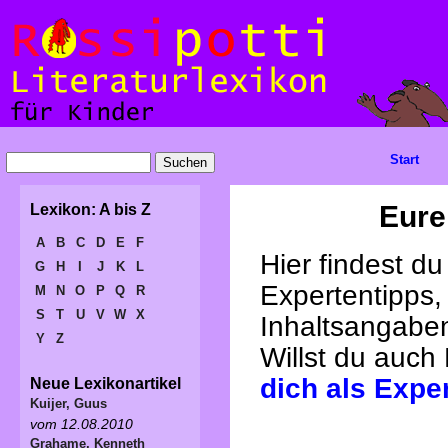
Start
Eure
Lexikon: A bis Z
A
B
C
D
E
F
Hier findest d
G
H
I
J
K
L
Expertentipps,
M
N
O
P
Q
R
S
T
U
V
W
X
Inhaltsangabe
Y
Z
Willst du auch
dich als Expe
Neue Lexikonartikel
Kuijer, Guus
vom 12.08.2010
Grahame, Kenneth